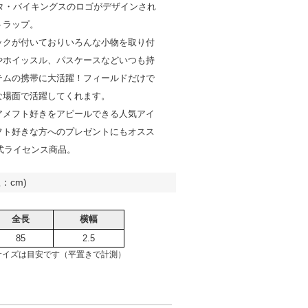
ソタ・バイキングスのロゴがデザインされ
トラップ。
ックが付いておりいろんな小物を取り付
やホイッスル、パスケースなどいつも持
テムの携帯に大活躍！フィールドだけで
な場面で活躍してくれます。
アメフト好きをアピールできる人気アイ
フト好きな方へのプレゼントにもオスス
公式ライセンス商品。
：cm)
全長
横幅
85
2.5
サイズは目安です（平置きで計測）