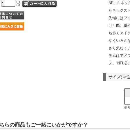
NFL ミネ
量
たネックス
先端にはフ
け可能。鍵
ち歩くアイ
なくいろん
さり気なく
テムはアメ
メ。 NFL
サイズ(単位
※
ちらの商品もご一緒にいかがですか？