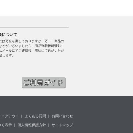
換について
には万全を期しておりますが、万一、商品の
などがございましたら、商品到着後8日以内
はメールにてご連絡後、着払にて返品いただ
致します。
ログアウト
｜
よくある質問
｜
お問い合わせ
づく表示
｜
個人情報保護方針
｜
サイトマップ