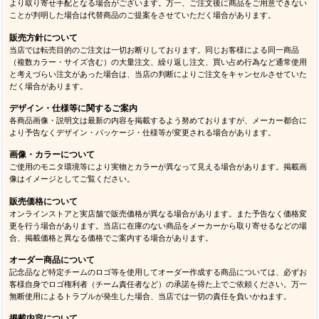
より取り寄せ手配となる場合がございます。万一、ご注文後に商品をご用意できない
ことが判明した場合は代替商品のご提案をさせていただく場合があります。
販売方針について
当店では転売目的のご注文は一切お断りしております。同じお客様による同一商品
（複数カラー・サイズ含む）の大量注文、繰り返し注文、買い占め行為など通常使用
と考えづらい注文があった場合は、当店の判断によりご注文をキャンセルさせていた
だく場合があります。
デザイン・仕様等に関するご案内
各商品画像・説明文は最新の内容を掲載するよう努めておりますが、メーカー都合に
より予告なくデザイン・パッケージ・仕様等が変更される場合があります。
画像・カラーについて
ご使用のモニタ環境等により実物とカラーが異なって見える場合があります。掲載画
像はイメージとしてご覧ください。
販売価格について
オンラインストアと実店舗で販売価格が異なる場合があります。また予告なく価格変
更を行う場合があります。当店に在庫のない商品をメーカーから取り寄せるなどの場
合、掲載価格と異なる価格でご案内する場合があります。
オーダー商品について
記念品など特定チームのロゴ等を使用してオーダー作成する商品については、必ずお
客様自身でロゴ権利者（チーム責任者など）の承諾を得た上でご依頼ください。万一
無断使用によるトラブルが発生した場合、当店では一切の責任を負いかねます。
掲載内容について