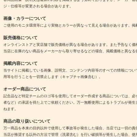
ジ・仕様等が変更される場合があります。
画像・カラーについて
ご使用のモニタ環境等により実物とカラーが異なって見える場合があります。掲
販売価格について
オンラインストアと実店舗で販売価格が異なる場合があります。また予告なく価
当店に在庫のない商品をメーカーから取り寄せるなどの場合、掲載価格と異なる
掲載内容について
当サイトに掲載している画像、説明文、コンテンツ内容等のすべての情報につい
用等を行うことを一切禁止します（キャプチャ画像含む）。
オーダー商品について
記念品など特定チームのロゴ等を使用してオーダー作成する商品については、必
者など）の承諾を得た上でご依頼ください。万一無断使用によるトラブルが発生
ねます。
商品の取り扱いについて
万一商品を本来の目的以外で使用して事故等が発生した場合、当店では一切の責
当店が推奨する以外の方法で管理（洗濯含む）を行い破損等が発生した場合、使