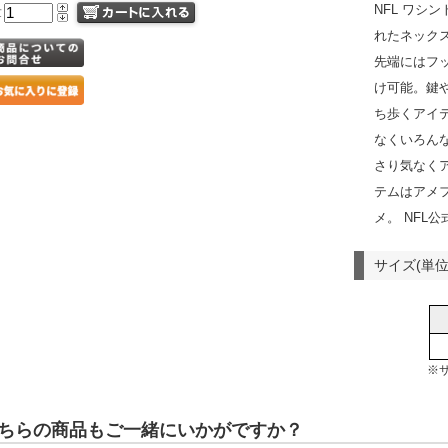
NFL ワシ
量
れたネック
先端にはフ
け可能。鍵
ち歩くアイ
なくいろん
さり気なく
テムはアメ
メ。 NFL
サイズ(単位
※
ちらの商品もご一緒にいかがですか？