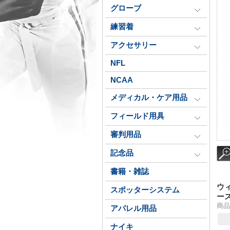
グローブ
練習着
アクセサリー
NFL
NCAA
メディカル・ケア用品
フィールド用具
審判用品
記念品
書籍・雑誌
ウ
スポッターシステム
ー
商品番
アパレル用品
ナイキ