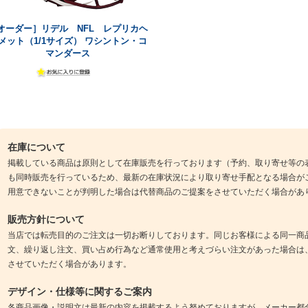
オーダー］リデル NFL レプリカヘ
メット（1/1サイズ） ワシントン・コ
マンダース
在庫について
掲載している商品は原則として在庫販売を行っております（予約、取り寄せ等の
も同時販売を行っているため、最新の在庫状況により取り寄せ手配となる場合が
用意できないことが判明した場合は代替商品のご提案をさせていただく場合があ
販売方針について
当店では転売目的のご注文は一切お断りしております。同じお客様による同一商
文、繰り返し注文、買い占め行為など通常使用と考えづらい注文があった場合は
させていただく場合があります。
デザイン・仕様等に関するご案内
各商品画像・説明文は最新の内容を掲載するよう努めておりますが、メーカー都