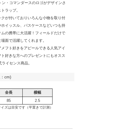
ントン・コマンダースのロゴがデザインさ
ストラップ。
ックが付いておりいろんな小物を取り付
やホイッスル、パスケースなどいつも持
テムの携帯に大活躍！フィールドだけで
な場面で活躍してくれます。
アメフト好きをアピールできる人気アイ
フト好きな方へのプレゼントにもオスス
公式ライセンス商品。
：cm)
全長
横幅
85
2.5
サイズは目安です（平置きで計測）