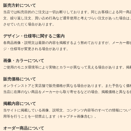
販売方針について
当店では転売目的のご注文は一切お断りしております。同じお客様による同一商
文、繰り返し注文、買い占め行為など通常使用と考えづらい注文があった場合は
させていただく場合があります。
デザイン・仕様等に関するご案内
各商品画像・説明文は最新の内容を掲載するよう努めておりますが、メーカー都
ジ・仕様等が変更される場合があります。
画像・カラーについて
ご使用のモニタ環境等により実物とカラーが異なって見える場合があります。掲
販売価格について
オンラインストアと実店舗で販売価格が異なる場合があります。また予告なく価
当店に在庫のない商品をメーカーから取り寄せるなどの場合、掲載価格と異なる
掲載内容について
当サイトに掲載している画像、説明文、コンテンツ内容等のすべての情報につい
用等を行うことを一切禁止します（キャプチャ画像含む）。
オーダー商品について