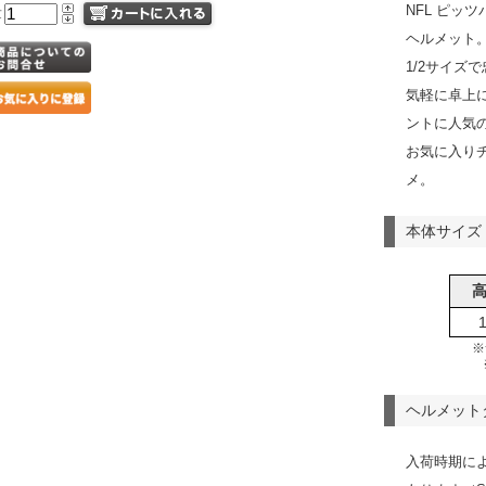
NFL ピッ
量
ヘルメット
1/2サイズ
気軽に卓上
ントに人気
お気に入り
メ。
本体サイズ
※
ヘルメット
入荷時期に