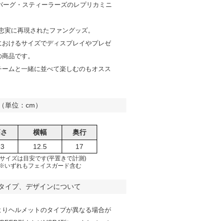
ツバーグ・スティーラーズのレプリカミニ
。
で忠実に再現されたファングッズ。
におけるサイズでディスプレイやプレゼ
の商品です。
チームと一緒に並べて楽しむのもオスス
（単位：cm）
高さ
横幅
奥行
13
12.5
17
サイズは目安です(平置きで計測)
※いずれもフェイスガード含む
タイプ、デザインについて
よりヘルメットのタイプが異なる場合が