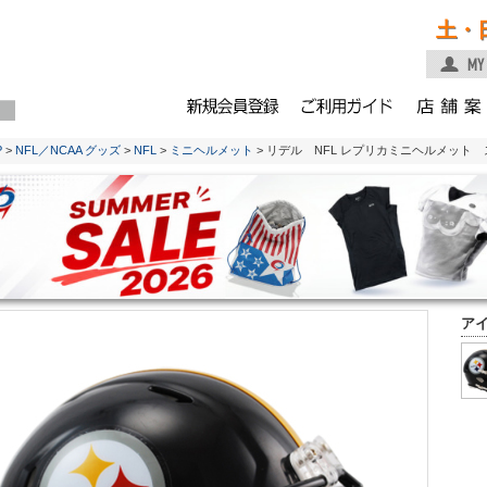
土・
P
>
NFL／NCAA グッズ
>
NFL
>
ミニヘルメット
> リデル NFL レプリカミニヘルメット
ア