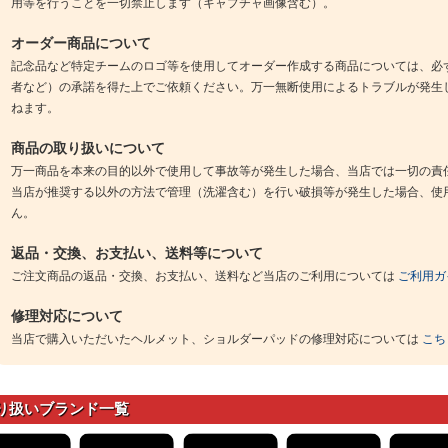
用等を行うことを一切禁止します（キャプチャ画像含む）。
オーダー商品について
記念品など特定チームのロゴ等を使用してオーダー作成する商品については、必
者など）の承諾を得た上でご依頼ください。万一無断使用によるトラブルが発生
ねます。
商品の取り扱いについて
万一商品を本来の目的以外で使用して事故等が発生した場合、当店では一切の責
当店が推奨する以外の方法で管理（洗濯含む）を行い破損等が発生した場合、使
ん。
返品・交換、お支払い、送料等について
ご注文商品の返品・交換、お支払い、送料など当店のご利用については
ご利用ガ
修理対応について
当店で購入いただいたヘルメット、ショルダーパッドの修理対応については
こち
り扱いブランド一覧