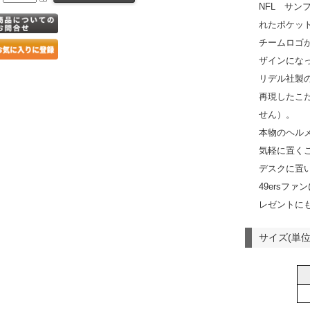
NFL サン
れたポケッ
チームロゴ
ザインにな
リデル社製
再現したこ
せん）。
本物のヘル
気軽に置く
デスクに置
49ersフ
レゼントに
サイズ(単位