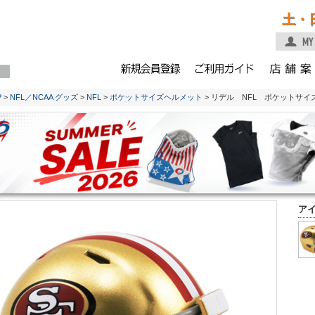
土・
P
>
NFL／NCAA グッズ
>
NFL
>
ポケットサイズヘルメット
> リデル NFL ポケットサイズ
ア