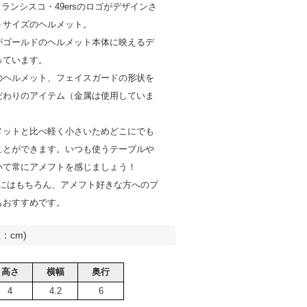
フランシスコ・49ersのロゴがデザインさ
トサイズのヘルメット。
がゴールドのヘルメット本体に映えるデ
っています。
のヘルメット、フェイスガードの形状を
だわりのアイテム（金属は使用していま
メットと比べ軽く小さいためどこにでも
ことができます。いつも使うテーブルや
いて常にアメフトを感じましょう！
ァンにはもちろん、アメフト好きな方へのプ
もおすすめです。
：cm)
高さ
横幅
奥行
4
4.2
6