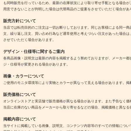
も同時販売を行っているため、最新の在庫状況により取り寄せ手配となる場合が
用意できないことが判明した場合は代替商品のご提案をさせていただく場合があ
販売方針について
当店では転売目的のご注文は一切お断りしております。同じお客様による同一商
文、繰り返し注文、買い占め行為など通常使用と考えづらい注文があった場合は
させていただく場合があります。
デザイン・仕様等に関するご案内
各商品画像・説明文は最新の内容を掲載するよう努めておりますが、メーカー都
ジ・仕様等が変更される場合があります。
画像・カラーについて
ご使用のモニタ環境等により実物とカラーが異なって見える場合があります。掲
販売価格について
オンラインストアと実店舗で販売価格が異なる場合があります。また予告なく価
当店に在庫のない商品をメーカーから取り寄せるなどの場合、掲載価格と異なる
掲載内容について
当サイトに掲載している画像、説明文、コンテンツ内容等のすべての情報につい