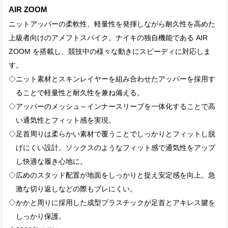
AIR ZOOM
ニットアッパーの柔軟性、軽量性を発揮しながら耐久性を高めた
上級者向けのアメフトスパイク。ナイキの独自機能である AIR
ZOOM を搭載し、競技中の様々な動きにスピーディに対応しま
す。
◇ニット素材とスキンレイヤーを組み合わせたアッパーを採用す
ることで軽量性と耐久性を兼ね備える。
◇アッパーのメッシュ～インナースリーブを一体化することで高
い通気性とフィット感を実現。
◇足首周りは柔らかい素材で覆うことでしっかりとフィットし脱
げにくい設計。ソックスのようなフィット感で通気性をアップ
し快適な履き心地に。
◇広めのスタッド配置が地面をしっかりと捉え安定感を向上。急
激な切り返しなどの際もブレにくい。
◇かかと周りに採用した成型プラスチックが足首とアキレス腱を
しっかり保護。