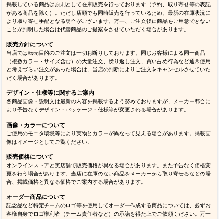
掲載している商品は原則として在庫販売を行っております（予約、取り寄せ等の表記
がある商品を除く）。ただし店頭でも同時販売を行っているため、最新の在庫状況に
より取り寄せ手配となる場合がございます。万一、ご注文後に商品をご用意できない
ことが判明した場合は代替商品のご提案をさせていただく場合があります。
販売方針について
当店では転売目的のご注文は一切お断りしております。同じお客様による同一商品
（複数カラー・サイズ含む）の大量注文、繰り返し注文、買い占め行為など通常使用
と考えづらい注文があった場合は、当店の判断によりご注文をキャンセルさせていた
だく場合があります。
デザイン・仕様等に関するご案内
各商品画像・説明文は最新の内容を掲載するよう努めておりますが、メーカー都合に
より予告なくデザイン・パッケージ・仕様等が変更される場合があります。
画像・カラーについて
ご使用のモニタ環境等により実物とカラーが異なって見える場合があります。掲載画
像はイメージとしてご覧ください。
販売価格について
オンラインストアと実店舗で販売価格が異なる場合があります。また予告なく価格変
更を行う場合があります。当店に在庫のない商品をメーカーから取り寄せるなどの場
合、掲載価格と異なる価格でご案内する場合があります。
オーダー商品について
記念品など特定チームのロゴ等を使用してオーダー作成する商品については、必ずお
客様自身でロゴ権利者（チーム責任者など）の承諾を得た上でご依頼ください。万一