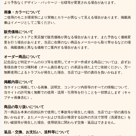
より予告なくデザイン・パッケージ・仕様等が変更される場合があります。
画像・カラーについて
ご使用のモニタ環境等により実物とカラーが異なって見える場合があります。掲載画
像はイメージとしてご覧ください。
販売価格について
オンラインストアと実店舗で販売価格が異なる場合があります。また予告なく価格変
更を行う場合があります。当店に在庫のない商品をメーカーから取り寄せるなどの場
合、掲載価格と異なる価格でご案内する場合があります。
オーダー商品について
記念品など特定チームのロゴ等を使用してオーダー作成する商品については、必ずお
客様自身でロゴ権利者（チーム責任者など）の承諾を得た上でご依頼ください。万一
無断使用によるトラブルが発生した場合、当店では一切の責任を負いかねます。
掲載内容について
当サイトに掲載している画像、説明文、コンテンツ内容等のすべての情報について、
当サイトの許可無く無断での使用・流用・引用等を行うことを一切禁止します（キャ
プチャ画像含む）。
商品の取り扱いについて
万一商品を本来の目的以外で使用して事故等が発生した場合、当店では一切の責任を
負いかねます。またメーカーおよび当店が推奨する以外の方法で管理（洗濯含む）を
行い破損等が発生した場合、使用状況に関わらず交換・返品はできません。
返品・交換、お支払い、送料等について