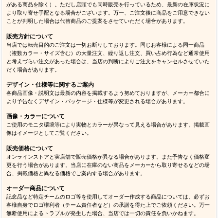
がある商品を除く）。ただし店頭でも同時販売を行っているため、最新の在庫状況に
より取り寄せ手配となる場合がございます。万一、ご注文後に商品をご用意できない
ことが判明した場合は代替商品のご提案をさせていただく場合があります。
販売方針について
当店では転売目的のご注文は一切お断りしております。同じお客様による同一商品
（複数カラー・サイズ含む）の大量注文、繰り返し注文、買い占め行為など通常使用
と考えづらい注文があった場合は、当店の判断によりご注文をキャンセルさせていた
だく場合があります。
デザイン・仕様等に関するご案内
各商品画像・説明文は最新の内容を掲載するよう努めておりますが、メーカー都合に
より予告なくデザイン・パッケージ・仕様等が変更される場合があります。
画像・カラーについて
ご使用のモニタ環境等により実物とカラーが異なって見える場合があります。掲載画
像はイメージとしてご覧ください。
販売価格について
オンラインストアと実店舗で販売価格が異なる場合があります。また予告なく価格変
更を行う場合があります。当店に在庫のない商品をメーカーから取り寄せるなどの場
合、掲載価格と異なる価格でご案内する場合があります。
オーダー商品について
記念品など特定チームのロゴ等を使用してオーダー作成する商品については、必ずお
客様自身でロゴ権利者（チーム責任者など）の承諾を得た上でご依頼ください。万一
無断使用によるトラブルが発生した場合、当店では一切の責任を負いかねます。