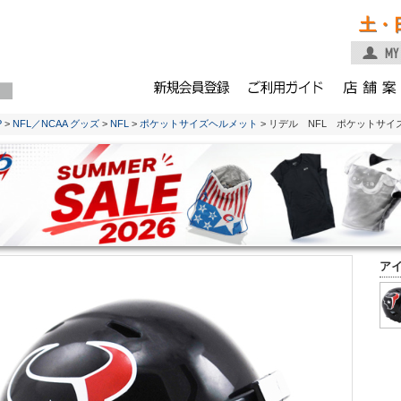
土・
P
>
NFL／NCAA グッズ
>
NFL
>
ポケットサイズヘルメット
> リデル NFL ポケットサ
ア