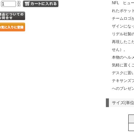
NFL ヒ
量
れたポケッ
チームロゴ
ザインにな
リデル社製
再現したこ
せん）。
本物のヘル
気軽に置く
デスクに置
テキサンズ
へのプレゼ
サイズ(単位