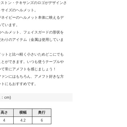
ューストン・テキサンズのロゴがデザインさ
トサイズのヘルメット。
がネイビーのヘルメット本体に映えるデ
っています。
のヘルメット、フェイスガードの形状を
だわりのアイテム（金属は使用していま
メットと比べ軽く小さいためどこにでも
ことができます。いつも使うテーブルや
いて常にアメフトを感じましょう！
ファンにはもちろん、アメフト好きな方
ントにもおすすめです。
：cm)
高さ
横幅
奥行
4
4.2
6