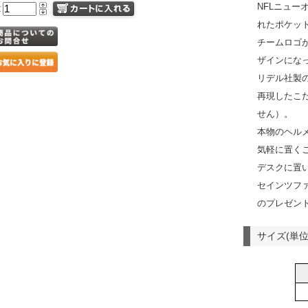
NFLニュ
量
れたポケッ
チームロゴ
ザインにな
リデル社製
再現したこ
せん）。
本物のヘル
気軽に置く
デスクに置
セインツフ
のプレゼン
サイズ(単位