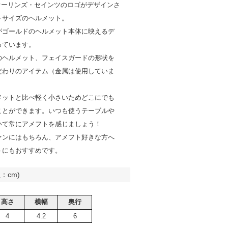
ーオーリンズ・セインツのロゴがデザインさ
トサイズのヘルメット。
がゴールドのヘルメット本体に映えるデ
っています。
のヘルメット、フェイスガードの形状を
だわりのアイテム（金属は使用していま
メットと比べ軽く小さいためどこにでも
ことができます。いつも使うテーブルや
いて常にアメフトを感じましょう！
ァンにはもちろん、アメフト好きな方へ
トにもおすすめです。
：cm)
高さ
横幅
奥行
4
4.2
6