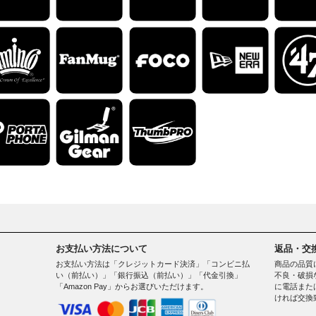
お支払い方法について
返品・交
お支払い方法は「クレジットカード決済」「コンビニ払
商品の品質
い（前払い）」「銀行振込（前払い）」「代金引換」
不良・破損
「Amazon Pay」からお選びいただけます。
に電話また
ければ交換
。