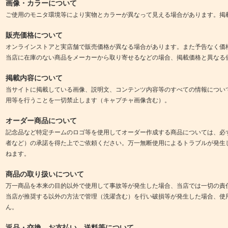
画像・カラーについて
ご使用のモニタ環境等により実物とカラーが異なって見える場合があります。掲
販売価格について
オンラインストアと実店舗で販売価格が異なる場合があります。また予告なく価
当店に在庫のない商品をメーカーから取り寄せるなどの場合、掲載価格と異なる
掲載内容について
当サイトに掲載している画像、説明文、コンテンツ内容等のすべての情報につい
用等を行うことを一切禁止します（キャプチャ画像含む）。
オーダー商品について
記念品など特定チームのロゴ等を使用してオーダー作成する商品については、必
者など）の承諾を得た上でご依頼ください。万一無断使用によるトラブルが発生
ねます。
商品の取り扱いについて
万一商品を本来の目的以外で使用して事故等が発生した場合、当店では一切の責
当店が推奨する以外の方法で管理（洗濯含む）を行い破損等が発生した場合、使
ん。
返品・交換、お支払い、送料等について