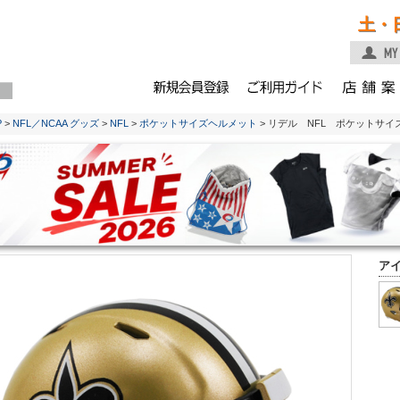
土・
P
>
NFL／NCAA グッズ
>
NFL
>
ポケットサイズヘルメット
> リデル NFL ポケットサ
ア