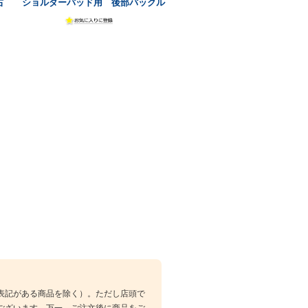
右
ショルダーパッド用 後部バックル
表記がある商品を除く）。ただし店頭で
ございます。万一、ご注文後に商品をご