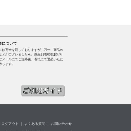
換について
には万全を期しておりますが、万一、商品の
などがございましたら、商品到着後8日以内
はメールにてご連絡後、着払にて返品いただ
致します。
ログアウト
｜
よくある質問
｜
お問い合わせ