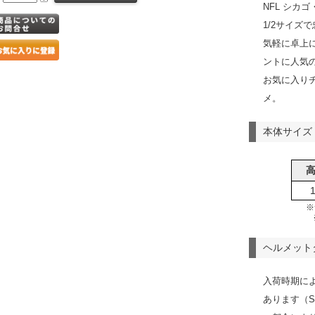
NFL シカ
1/2サイズ
気軽に卓上
ントに人気
お気に入り
メ。
本体サイズ
※
ヘルメット
入荷時期に
あります（S