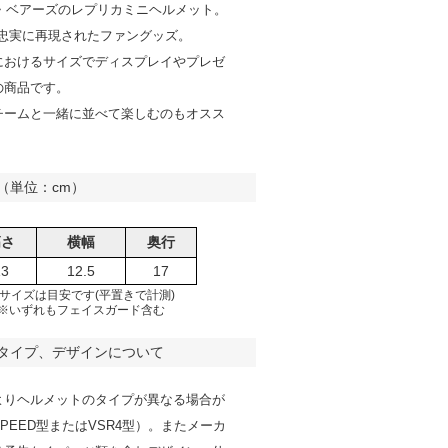
ゴ・ベアーズのレプリカミニヘルメット。
で忠実に再現されたファングッズ。
におけるサイズでディスプレイやプレゼ
の商品です。
チームと一緒に並べて楽しむのもオスス
（単位：cm）
高さ
横幅
奥行
13
12.5
17
サイズは目安です(平置きで計測)
※いずれもフェイスガード含む
タイプ、デザインについて
よりヘルメットのタイプが異なる場合が
PEED型またはVSR4型）。またメーカ