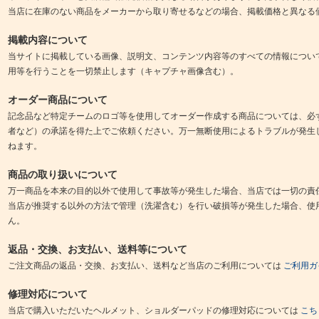
当店に在庫のない商品をメーカーから取り寄せるなどの場合、掲載価格と異なる
掲載内容について
当サイトに掲載している画像、説明文、コンテンツ内容等のすべての情報につい
用等を行うことを一切禁止します（キャプチャ画像含む）。
オーダー商品について
記念品など特定チームのロゴ等を使用してオーダー作成する商品については、必
者など）の承諾を得た上でご依頼ください。万一無断使用によるトラブルが発生
ねます。
商品の取り扱いについて
万一商品を本来の目的以外で使用して事故等が発生した場合、当店では一切の責
当店が推奨する以外の方法で管理（洗濯含む）を行い破損等が発生した場合、使
ん。
返品・交換、お支払い、送料等について
ご注文商品の返品・交換、お支払い、送料など当店のご利用については
ご利用ガ
修理対応について
当店で購入いただいたヘルメット、ショルダーパッドの修理対応については
こち