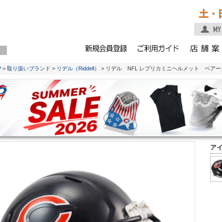
土・
P
>
取り扱いブランド
>
リデル（Riddell）
> リデル NFL レプリカミニヘルメット ベアー
ア