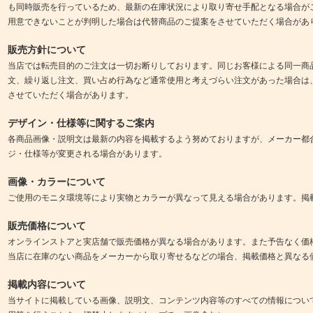
も同時販売を行っているため、最新の在庫状況により取り寄せ手配となる場合が
用意できないことが判明した場合は代替商品のご提案をさせていただく場合があ
販売方針について
当店では転売目的のご注文は一切お断りしております。同じお客様による同一商
文、繰り返し注文、買い占め行為など通常使用と考えづらい注文があった場合は
させていただく場合があります。
デザイン・仕様等に関するご案内
各商品画像・説明文は最新の内容を掲載するよう努めておりますが、メーカー都
ジ・仕様等が変更される場合があります。
画像・カラーについて
ご使用のモニタ環境等により実物とカラーが異なって見える場合があります。掲
販売価格について
オンラインストアと実店舗で販売価格が異なる場合があります。また予告なく価
当店に在庫のない商品をメーカーから取り寄せるなどの場合、掲載価格と異なる
掲載内容について
当サイトに掲載している画像、説明文、コンテンツ内容等のすべての情報につい