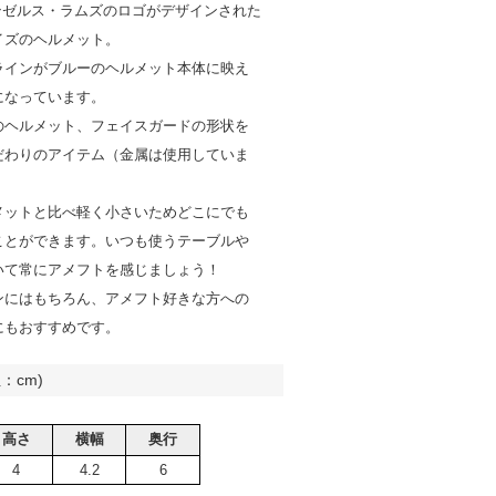
サンゼルス・ラムズのロゴがデザインされた
イズのヘルメット。
ラインがブルーのヘルメット本体に映え
になっています。
のヘルメット、フェイスガードの形状を
だわりのアイテム（金属は使用していま
メットと比べ軽く小さいためどこにでも
ことができます。いつも使うテーブルや
いて常にアメフトを感じましょう！
ンにはもちろん、アメフト好きな方への
にもおすすめです。
：cm)
高さ
横幅
奥行
4
4.2
6