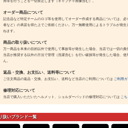
用等を行うことを一切禁止します（キャプチャ画像含む）。
オーダー商品について
記念品など特定チームのロゴ等を使用してオーダー作成する商品については、必
者など）の承諾を得た上でご依頼ください。万一無断使用によるトラブルが発生
ねます。
商品の取り扱いについて
万一商品を本来の目的以外で使用して事故等が発生した場合、当店では一切の責
当店が推奨する以外の方法で管理（洗濯含む）を行い破損等が発生した場合、使
ん。
返品・交換、お支払い、送料等について
ご注文商品の返品・交換、お支払い、送料など当店のご利用については
ご利用ガ
修理対応について
当店で購入いただいたヘルメット、ショルダーパッドの修理対応については
こち
り扱いブランド一覧