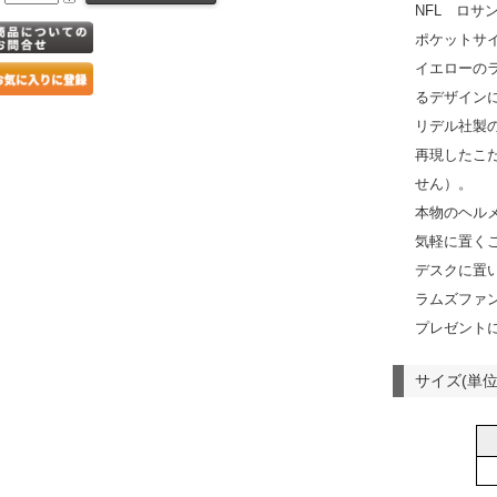
NFL ロ
ポケットサ
イエローの
るデザイン
リデル社製
再現したこ
せん）。
本物のヘル
気軽に置く
デスクに置
ラムズファ
プレゼント
サイズ(単位