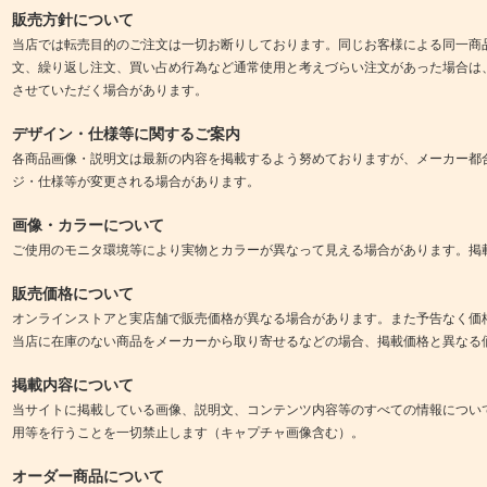
販売方針について
当店では転売目的のご注文は一切お断りしております。同じお客様による同一商
文、繰り返し注文、買い占め行為など通常使用と考えづらい注文があった場合は
させていただく場合があります。
デザイン・仕様等に関するご案内
各商品画像・説明文は最新の内容を掲載するよう努めておりますが、メーカー都
ジ・仕様等が変更される場合があります。
画像・カラーについて
ご使用のモニタ環境等により実物とカラーが異なって見える場合があります。掲
販売価格について
オンラインストアと実店舗で販売価格が異なる場合があります。また予告なく価
当店に在庫のない商品をメーカーから取り寄せるなどの場合、掲載価格と異なる
掲載内容について
当サイトに掲載している画像、説明文、コンテンツ内容等のすべての情報につい
用等を行うことを一切禁止します（キャプチャ画像含む）。
オーダー商品について