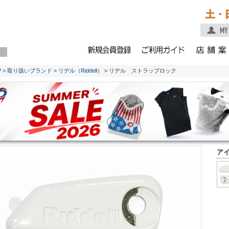
土・
P
>
取り扱いブランド
>
リデル（Riddell）
> リデル ストラップロック
ア