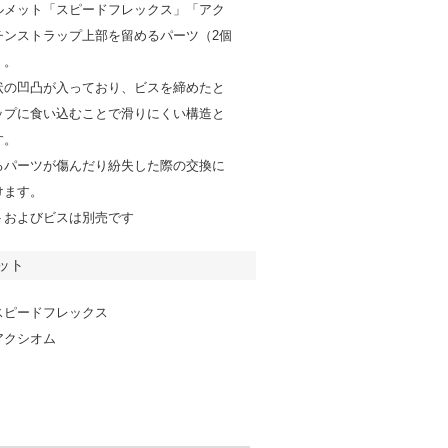
ルメット「スピードフレックス」「アク
チンストラップ上部を留めるパーツ（2個
）。
状の凹凸が入っており、ビスを締めたと
ップに食い込むことで滑りにくい構造と
す。
るパーツが傷んだり紛失した際の交換に
けます。
トおよびビスは別売です
ット
スピードフレックス
アクシオム