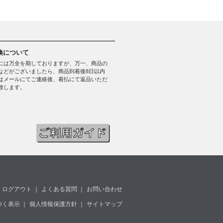
換について
には万全を期しておりますが、万一、商品の
などがございましたら、商品到着後8日以内
はメールにてご連絡後、着払にて返品いただ
致します。
ログアウト
｜
よくある質問
｜
お問い合わせ
づく表示
｜
個人情報保護方針
｜
サイトマップ