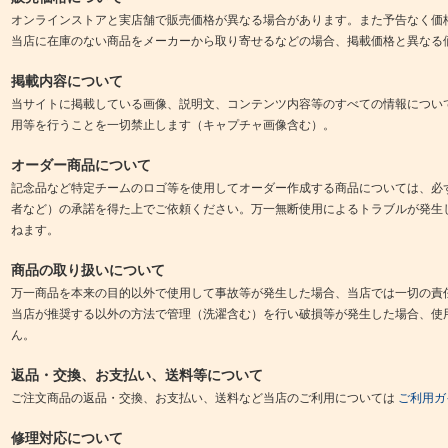
オンラインストアと実店舗で販売価格が異なる場合があります。また予告なく価
当店に在庫のない商品をメーカーから取り寄せるなどの場合、掲載価格と異なる
掲載内容について
当サイトに掲載している画像、説明文、コンテンツ内容等のすべての情報につい
用等を行うことを一切禁止します（キャプチャ画像含む）。
オーダー商品について
記念品など特定チームのロゴ等を使用してオーダー作成する商品については、必
者など）の承諾を得た上でご依頼ください。万一無断使用によるトラブルが発生
ねます。
商品の取り扱いについて
万一商品を本来の目的以外で使用して事故等が発生した場合、当店では一切の責
当店が推奨する以外の方法で管理（洗濯含む）を行い破損等が発生した場合、使
ん。
返品・交換、お支払い、送料等について
ご注文商品の返品・交換、お支払い、送料など当店のご利用については
ご利用ガ
修理対応について