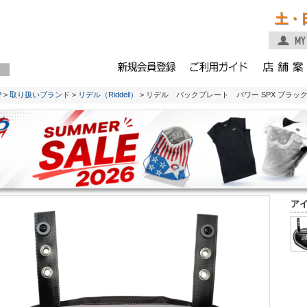
土・
P
>
取り扱いブランド
>
リデル（Riddell）
> リデル バックプレート パワー SPX ブラック 10
ア