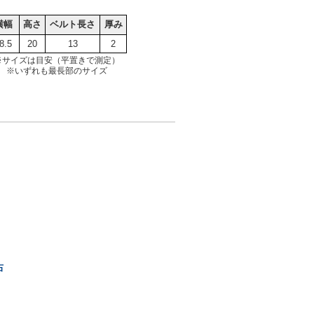
横幅
高さ
ベルト長さ
厚み
8.5
20
13
2
※サイズは目安（平置きで測定）
※いずれも最長部のサイズ
右