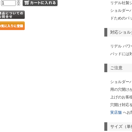
量
リデル社製
ショルダー
ドためのパ
対応ショル
リデル パワ
パッドには
ご注意
ショルダー
用の穴開け
上げのお客
穴開け対応
実店舗
へお
サイズ（単