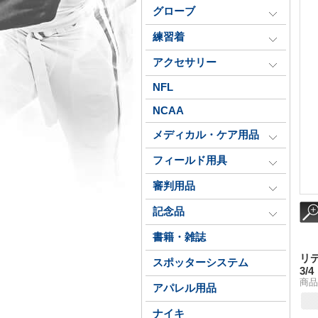
グローブ
練習着
アクセサリー
NFL
NCAA
メディカル・ケア用品
フィールド用具
審判用品
記念品
書籍・雑誌
リデ
スポッターシステム
3/4
商品
アパレル用品
ナイキ