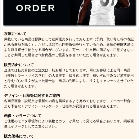
在庫について
掲載している商品は原則として在庫販売を行っております（予約、取り寄せ等の表記
がある商品を除く）。ただし店頭でも同時販売を行っているため、最新の在庫状況に
より取り寄せ手配となる場合がございます。万一、ご注文後に商品をご用意できない
ことが判明した場合は代替商品のご提案をさせていただく場合があります。
販売方針について
当店では転売目的のご注文は一切お断りしております。同じお客様による同一商品
（複数カラー・サイズ含む）の大量注文、繰り返し注文、買い占め行為など通常使用
と考えづらい注文があった場合は、当店の判断によりご注文をキャンセルさせていた
だく場合があります。
デザイン・仕様等に関するご案内
各商品画像・説明文は最新の内容を掲載するよう努めておりますが、メーカー都合に
より予告なくデザイン・パッケージ・仕様等が変更される場合があります。
画像・カラーについて
ご使用のモニタ環境等により実物とカラーが異なって見える場合があります。掲載画
像はイメージとしてご覧ください。
販売価格について