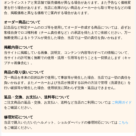
オンラインストアと実店舗で販売価格が異なる場合があります。また予告なく価格変
更を行う場合があります。当店に在庫のない商品をメーカーから取り寄せるなどの場
合、掲載価格と異なる価格でご案内する場合があります。
オーダー商品について
記念品など特定チームのロゴ等を使用してオーダー作成する商品については、必ずお
客様自身でロゴ権利者（チーム責任者など）の承諾を得た上でご依頼ください。万一
無断使用によるトラブルが発生した場合、当店では一切の責任を負いかねます。
掲載内容について
当サイトに掲載している画像、説明文、コンテンツ内容等のすべての情報について、
当サイトの許可無く無断での使用・流用・引用等を行うことを一切禁止します（キャ
プチャ画像含む）。
商品の取り扱いについて
万一商品を本来の目的以外で使用して事故等が発生した場合、当店では一切の責任を
負いかねます。またメーカーおよび当店が推奨する以外の方法で管理（洗濯含む）を
行い破損等が発生した場合、使用状況に関わらず交換・返品はできません。
返品・交換、お支払い、送料等について
ご注文商品の返品・交換、お支払い、送料など当店のご利用については
ご利用ガイド
をご確認ください。
修理対応について
当店で購入いただいたヘルメット、ショルダーパッドの修理対応については
こちら
をご確認ください。