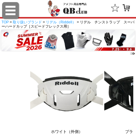
TOP
>
取り扱いブランド
>
リデル（Riddell）
> リデル チンストラップ スーパ
ーハードカップ［スピードフレックス用］
ホワイト（外側）
ブラ