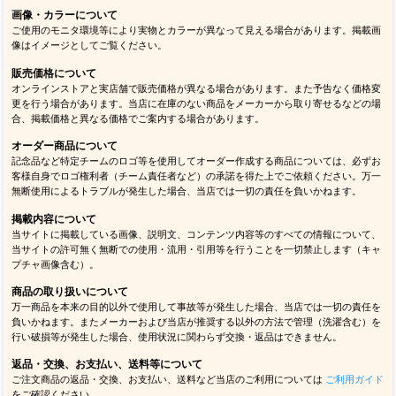
画像・カラーについて
ご使用のモニタ環境等により実物とカラーが異なって見える場合があります。掲載画
像はイメージとしてご覧ください。
販売価格について
オンラインストアと実店舗で販売価格が異なる場合があります。また予告なく価格変
更を行う場合があります。当店に在庫のない商品をメーカーから取り寄せるなどの場
合、掲載価格と異なる価格でご案内する場合があります。
オーダー商品について
記念品など特定チームのロゴ等を使用してオーダー作成する商品については、必ずお
客様自身でロゴ権利者（チーム責任者など）の承諾を得た上でご依頼ください。万一
無断使用によるトラブルが発生した場合、当店では一切の責任を負いかねます。
掲載内容について
当サイトに掲載している画像、説明文、コンテンツ内容等のすべての情報について、
当サイトの許可無く無断での使用・流用・引用等を行うことを一切禁止します（キャ
プチャ画像含む）。
商品の取り扱いについて
万一商品を本来の目的以外で使用して事故等が発生した場合、当店では一切の責任を
負いかねます。またメーカーおよび当店が推奨する以外の方法で管理（洗濯含む）を
行い破損等が発生した場合、使用状況に関わらず交換・返品はできません。
返品・交換、お支払い、送料等について
ご注文商品の返品・交換、お支払い、送料など当店のご利用については
ご利用ガイド
をご確認ください。