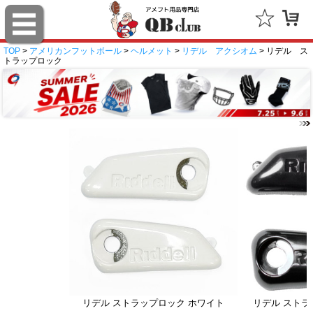
TOP
>
アメリカンフットボール
>
ヘルメット
>
リデル アクシオム
> リデル ス
トラップロック
リデル ストラップロック ホワイト
リデル ストラ