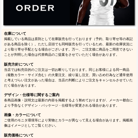
在庫について
掲載している商品は原則として在庫販売を行っております（予約、取り寄せ等の表記
がある商品を除く）。ただし店頭でも同時販売を行っているため、最新の在庫状況に
より取り寄せ手配となる場合がございます。万一、ご注文後に商品をご用意できない
ことが判明した場合は代替商品のご提案をさせていただく場合があります。
販売方針について
当店では転売目的のご注文は一切お断りしております。同じお客様による同一商品
（複数カラー・サイズ含む）の大量注文、繰り返し注文、買い占め行為など通常使用
と考えづらい注文があった場合は、当店の判断によりご注文をキャンセルさせていた
だく場合があります。
デザイン・仕様等に関するご案内
各商品画像・説明文は最新の内容を掲載するよう努めておりますが、メーカー都合に
より予告なくデザイン・パッケージ・仕様等が変更される場合があります。
画像・カラーについて
ご使用のモニタ環境等により実物とカラーが異なって見える場合があります。掲載画
像はイメージとしてご覧ください。
販売価格について