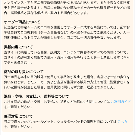
オンラインストアと実店舗で販売価格が異なる場合があります。また予告なく価格変
更を行う場合があります。当店に在庫のない商品をメーカーから取り寄せるなどの場
合、掲載価格と異なる価格でご案内する場合があります。
オーダー商品について
記念品など特定チームのロゴ等を使用してオーダー作成する商品については、必ずお
客様自身でロゴ権利者（チーム責任者など）の承諾を得た上でご依頼ください。万一
無断使用によるトラブルが発生した場合、当店では一切の責任を負いかねます。
掲載内容について
当サイトに掲載している画像、説明文、コンテンツ内容等のすべての情報について、
当サイトの許可無く無断での使用・流用・引用等を行うことを一切禁止します（キャ
プチャ画像含む）。
商品の取り扱いについて
万一商品を本来の目的以外で使用して事故等が発生した場合、当店では一切の責任を
負いかねます。またメーカーおよび当店が推奨する以外の方法で管理（洗濯含む）を
行い破損等が発生した場合、使用状況に関わらず交換・返品はできません。
返品・交換、お支払い、送料等について
ご注文商品の返品・交換、お支払い、送料など当店のご利用については
ご利用ガイド
をご確認ください。
修理対応について
当店で購入いただいたヘルメット、ショルダーパッドの修理対応については
こちら
をご確認ください。