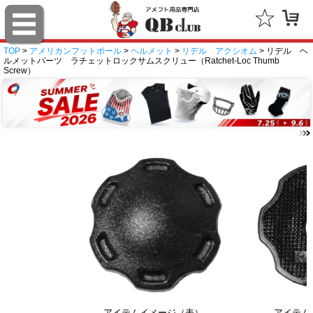
TOP
>
アメリカンフットボール
>
ヘルメット
>
リデル アクシオム
> リデル ヘ
ルメットパーツ ラチェットロックサムスクリュー（Ratchet-Loc Thumb
Screw）
アイテムイメージ（表）
アイテム