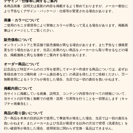
デザイン・仕様等に関するご案内
各商品画像・説明文は最新の内容を掲載するよう努めておりますが、メーカー都合に
より予告なくデザイン・パッケージ・仕様等が変更される場合があります。
画像・カラーについて
ご使用のモニタ環境等により実物とカラーが異なって見える場合があります。掲載画
像はイメージとしてご覧ください。
販売価格について
オンラインストアと実店舗で販売価格が異なる場合があります。また予告なく価格変
更を行う場合があります。当店に在庫のない商品をメーカーから取り寄せるなどの場
合、掲載価格と異なる価格でご案内する場合があります。
オーダー商品について
記念品など特定チームのロゴ等を使用してオーダー作成する商品については、必ずお
客様自身でロゴ権利者（チーム責任者など）の承諾を得た上でご依頼ください。万一
無断使用によるトラブルが発生した場合、当店では一切の責任を負いかねます。
掲載内容について
当サイトに掲載している画像、説明文、コンテンツ内容等のすべての情報について、
当サイトの許可無く無断での使用・流用・引用等を行うことを一切禁止します（キャ
プチャ画像含む）。
商品の取り扱いについて
万一商品を本来の目的以外で使用して事故等が発生した場合、当店では一切の責任を
負いかねます。またメーカーおよび当店が推奨する以外の方法で管理（洗濯含む）を
行い破損等が発生した場合、使用状況に関わらず交換・返品はできません。