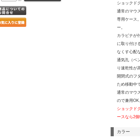
ショックド
通常のマウ
専用ケース
ー。
カラビナが
に取り付け
なくす心配
通気孔（ベ
り速乾性が
開閉式のフ
ため移動中
通常のマウ
ので兼用OK
ショックド
ースなら2
カラー