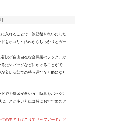
割
スに入れることで、練習後きれいにした
ードをホコリや汚れからしっかりとガー
（着脱が自由自在な金属製のフック）が
いるためバッグなどにかけることがで
性が良い状態での持ち運びが可能になり
ンドでの練習が多い方、防具をバッグに
運ぶことが多い方には特におすすめのア
！
ッグの中の土ぼこりでリップガードがど