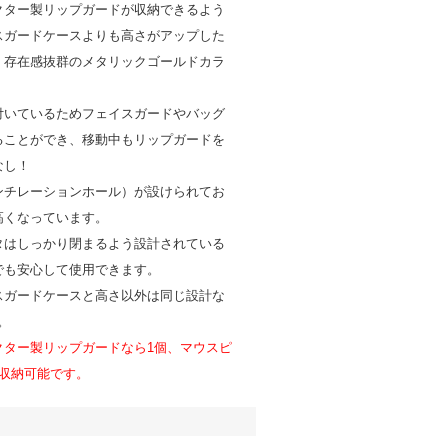
クター製リップガードが収納できるよう
スガードケースよりも高さがアップした
。存在感抜群のメタリックゴールドカラ
付いているためフェイスガードやバッグ
ることができ、移動中もリップガードを
なし！
ンチレーションホール）が設けられてお
高くなっています。
タはしっかり閉まるよう設計されている
でも安心して使用できます。
スガードケースと高さ以外は同じ設計な
。
クター製リップガードなら1個、マウスピ
個収納可能です。