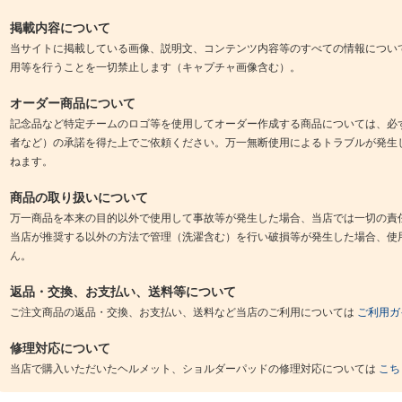
掲載内容について
当サイトに掲載している画像、説明文、コンテンツ内容等のすべての情報につい
用等を行うことを一切禁止します（キャプチャ画像含む）。
オーダー商品について
記念品など特定チームのロゴ等を使用してオーダー作成する商品については、必
者など）の承諾を得た上でご依頼ください。万一無断使用によるトラブルが発生
ねます。
商品の取り扱いについて
万一商品を本来の目的以外で使用して事故等が発生した場合、当店では一切の責
当店が推奨する以外の方法で管理（洗濯含む）を行い破損等が発生した場合、使
ん。
返品・交換、お支払い、送料等について
ご注文商品の返品・交換、お支払い、送料など当店のご利用については
ご利用ガ
修理対応について
当店で購入いただいたヘルメット、ショルダーパッドの修理対応については
こち