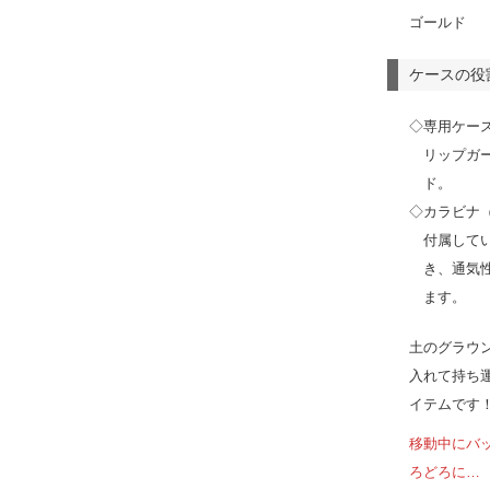
ゴールド
ケースの役
◇専用ケー
リップガ
ド。
◇カラビナ
付属して
き、通気
ます。
土のグラウ
入れて持ち
イテムです
移動中にバ
ろどろに…