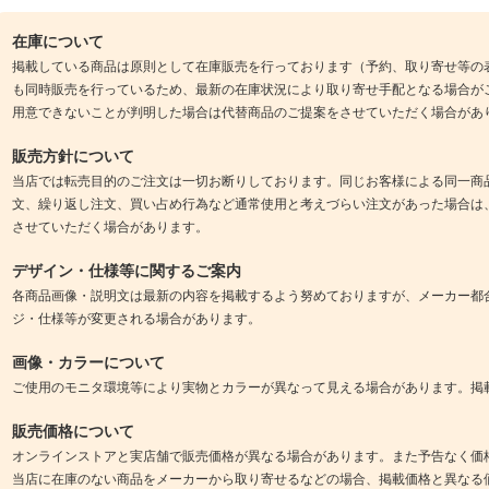
在庫について
掲載している商品は原則として在庫販売を行っております（予約、取り寄せ等の
も同時販売を行っているため、最新の在庫状況により取り寄せ手配となる場合が
用意できないことが判明した場合は代替商品のご提案をさせていただく場合があ
販売方針について
当店では転売目的のご注文は一切お断りしております。同じお客様による同一商
文、繰り返し注文、買い占め行為など通常使用と考えづらい注文があった場合は
させていただく場合があります。
デザイン・仕様等に関するご案内
各商品画像・説明文は最新の内容を掲載するよう努めておりますが、メーカー都
ジ・仕様等が変更される場合があります。
画像・カラーについて
ご使用のモニタ環境等により実物とカラーが異なって見える場合があります。掲
販売価格について
オンラインストアと実店舗で販売価格が異なる場合があります。また予告なく価
当店に在庫のない商品をメーカーから取り寄せるなどの場合、掲載価格と異なる