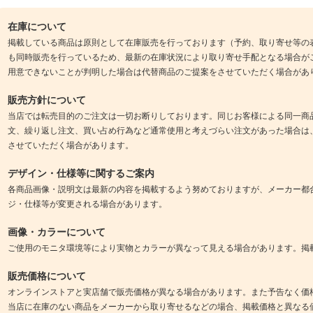
在庫について
掲載している商品は原則として在庫販売を行っております（予約、取り寄せ等の
も同時販売を行っているため、最新の在庫状況により取り寄せ手配となる場合が
用意できないことが判明した場合は代替商品のご提案をさせていただく場合があ
販売方針について
当店では転売目的のご注文は一切お断りしております。同じお客様による同一商
文、繰り返し注文、買い占め行為など通常使用と考えづらい注文があった場合は
させていただく場合があります。
デザイン・仕様等に関するご案内
各商品画像・説明文は最新の内容を掲載するよう努めておりますが、メーカー都
ジ・仕様等が変更される場合があります。
画像・カラーについて
ご使用のモニタ環境等により実物とカラーが異なって見える場合があります。掲
販売価格について
オンラインストアと実店舗で販売価格が異なる場合があります。また予告なく価
当店に在庫のない商品をメーカーから取り寄せるなどの場合、掲載価格と異なる