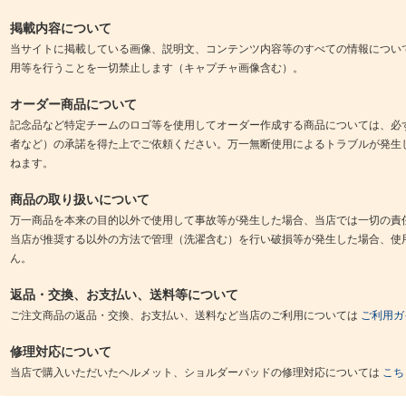
掲載内容について
当サイトに掲載している画像、説明文、コンテンツ内容等のすべての情報につい
用等を行うことを一切禁止します（キャプチャ画像含む）。
オーダー商品について
記念品など特定チームのロゴ等を使用してオーダー作成する商品については、必
者など）の承諾を得た上でご依頼ください。万一無断使用によるトラブルが発生
ねます。
商品の取り扱いについて
万一商品を本来の目的以外で使用して事故等が発生した場合、当店では一切の責
当店が推奨する以外の方法で管理（洗濯含む）を行い破損等が発生した場合、使
ん。
返品・交換、お支払い、送料等について
ご注文商品の返品・交換、お支払い、送料など当店のご利用については
ご利用ガ
修理対応について
当店で購入いただいたヘルメット、ショルダーパッドの修理対応については
こち