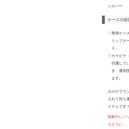
シルバー
ケースの役
◇専用ケー
リップガ
ド。
◇カラビナ
付属して
き、通気
ます。
土のグラウ
入れて持ち
イテムです
移動中にバ
ろどろに…