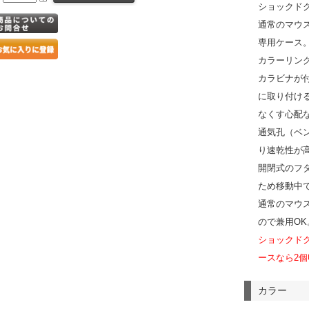
ショックド
通常のマウ
専用ケース
カラーリン
カラビナが
に取り付け
なくす心配
通気孔（ベ
り速乾性が
開閉式のフ
ため移動中
通常のマウ
ので兼用OK
ショックド
ースなら2
カラー