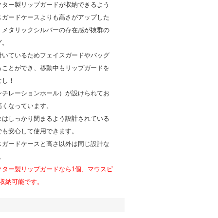
クター製リップガードが収納できるよう
スガードケースよりも高さがアップした
。メタリックシルバーの存在感が抜群の
グ。
付いているためフェイスガードやバッグ
ることができ、移動中もリップガードを
なし！
ンチレーションホール）が設けられてお
高くなっています。
タはしっかり閉まるよう設計されている
でも安心して使用できます。
スガードケースと高さ以外は同じ設計な
。
クター製リップガードなら1個、マウスピ
個収納可能です。