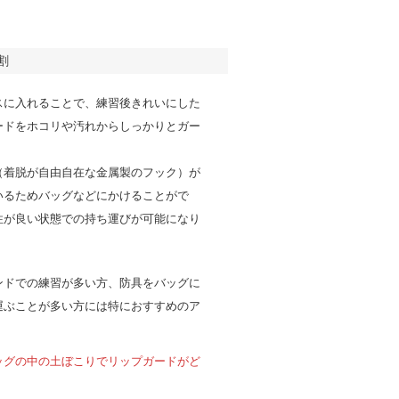
割
スに入れることで、練習後きれいにした
ードをホコリや汚れからしっかりとガー
（着脱が自由自在な金属製のフック）が
いるためバッグなどにかけることがで
性が良い状態での持ち運びが可能になり
ンドでの練習が多い方、防具をバッグに
運ぶことが多い方には特におすすめのア
！
ッグの中の土ぼこりでリップガードがど