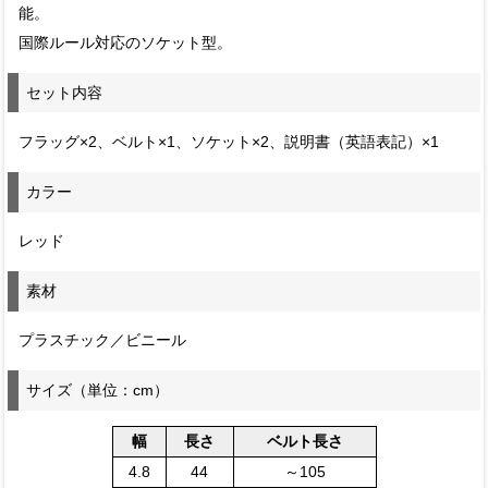
能。
国際ルール対応のソケット型。
セット内容
フラッグ×2、ベルト×1、ソケット×2、説明書（英語表記）×1
カラー
レッド
素材
プラスチック／ビニール
サイズ（単位：cm）
幅
長さ
ベルト長さ
4.8
44
～105