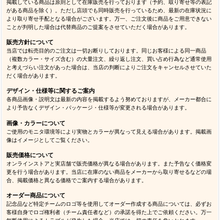
掲載している商品は原則として在庫販売を行っております（予約、取り寄せ等の表記
がある商品を除く）。ただし店頭でも同時販売を行っているため、最新の在庫状況に
より取り寄せ手配となる場合がございます。万一、ご注文後に商品をご用意できない
ことが判明した場合は代替商品のご提案をさせていただく場合があります。
販売方針について
当店では転売目的のご注文は一切お断りしております。同じお客様による同一商品
（複数カラー・サイズ含む）の大量注文、繰り返し注文、買い占め行為など通常使用
と考えづらい注文があった場合は、当店の判断によりご注文をキャンセルさせていた
だく場合があります。
デザイン・仕様等に関するご案内
各商品画像・説明文は最新の内容を掲載するよう努めておりますが、メーカー都合に
より予告なくデザイン・パッケージ・仕様等が変更される場合があります。
画像・カラーについて
ご使用のモニタ環境等により実物とカラーが異なって見える場合があります。掲載画
像はイメージとしてご覧ください。
販売価格について
オンラインストアと実店舗で販売価格が異なる場合があります。また予告なく価格変
更を行う場合があります。当店に在庫のない商品をメーカーから取り寄せるなどの場
合、掲載価格と異なる価格でご案内する場合があります。
オーダー商品について
記念品など特定チームのロゴ等を使用してオーダー作成する商品については、必ずお
客様自身でロゴ権利者（チーム責任者など）の承諾を得た上でご依頼ください。万一