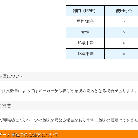
部門（IFAF）
使用可否
男性/混合
○
女性
○
16歳未満
○
13歳未満
○
在庫について
ご注文数量によってはメーカーから取り寄せ後の発送となる場合があります
ご注意
入荷時期によりパーツの色味が異なる場合があります（色味の指定はできま
チーム単位でのご注文について