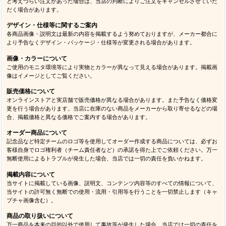
と考えづらい注文があった場合は、当店の判断によりご注文をキャンセルさせていた
だく場合があります。
デザイン・仕様等に関するご案内
各商品画像・説明文は最新の内容を掲載するよう努めておりますが、メーカー都合に
より予告なくデザイン・パッケージ・仕様等が変更される場合があります。
画像・カラーについて
ご使用のモニタ環境等により実物とカラーが異なって見える場合があります。掲載画
像はイメージとしてご覧ください。
販売価格について
オンラインストアと実店舗で販売価格が異なる場合があります。また予告なく価格変
更を行う場合があります。当店に在庫のない商品をメーカーから取り寄せるなどの場
合、掲載価格と異なる価格でご案内する場合があります。
オーダー商品について
記念品など特定チームのロゴ等を使用してオーダー作成する商品については、必ずお
客様自身でロゴ権利者（チーム責任者など）の承諾を得た上でご依頼ください。万一
無断使用によるトラブルが発生した場合、当店では一切の責任を負いかねます。
掲載内容について
当サイトに掲載している画像、説明文、コンテンツ内容等のすべての情報について、
当サイトの許可無く無断での使用・流用・引用等を行うことを一切禁止します（キャ
プチャ画像含む）。
商品の取り扱いについて
万一商品を本来の目的以外で使用して事故等が発生した場合、当店では一切の責任を