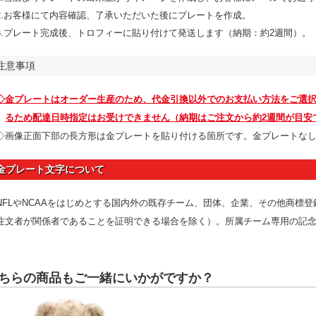
2.お客様にて内容確認、了承いただいた後にプレートを作成。
3.プレート完成後、トロフィーに貼り付けて発送します（納期：約2週間）。
注意事項
◇金プレートはオーダー生産のため、代金引換以外でのお支払い方法をご選
るため配達日時指定はお受けできません（納期はご注文から約2週間が目安
◇画像正面下部の長方形は金プレートを貼り付ける箇所です。金プレートな
金プレート文字について
NFLやNCAAをはじめとする国内外の既存チーム、団体、企業、その他商標
注文者が関係者であることを証明できる場合を除く）。所属チーム専用の記
ちらの商品もご一緒にいかがですか？