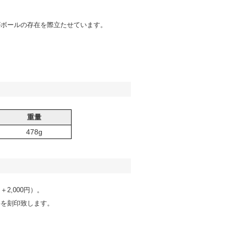
がボールの存在を際立たせています。
重量
478g
,000円）。
字を刻印致します。