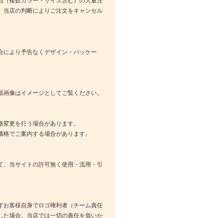
品（複数カラー・サイズ含む）の大量注
、当店の判断によりご注文をキャンセル
合により予告なくデザイン・パッケー
載画像はイメージとしてご覧ください。
格変更を行う場合があります。
価格でご案内する場合があります。
て、当サイトの許可無く使用・流用・引
ずお客様自身でロゴ権利者（チーム責任
した場合、当店では一切の責任を負いか