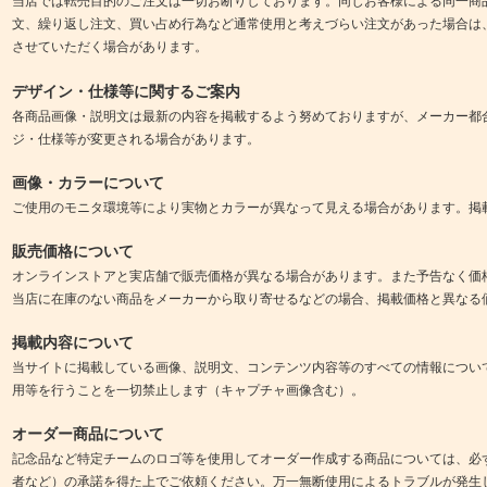
当店では転売目的のご注文は一切お断りしております。同じお客様による同一商
文、繰り返し注文、買い占め行為など通常使用と考えづらい注文があった場合は
させていただく場合があります。
デザイン・仕様等に関するご案内
各商品画像・説明文は最新の内容を掲載するよう努めておりますが、メーカー都
ジ・仕様等が変更される場合があります。
画像・カラーについて
ご使用のモニタ環境等により実物とカラーが異なって見える場合があります。掲
販売価格について
オンラインストアと実店舗で販売価格が異なる場合があります。また予告なく価
当店に在庫のない商品をメーカーから取り寄せるなどの場合、掲載価格と異なる
掲載内容について
当サイトに掲載している画像、説明文、コンテンツ内容等のすべての情報につい
用等を行うことを一切禁止します（キャプチャ画像含む）。
オーダー商品について
記念品など特定チームのロゴ等を使用してオーダー作成する商品については、必
者など）の承諾を得た上でご依頼ください。万一無断使用によるトラブルが発生