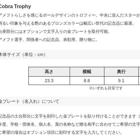
Cobra Trophy
アメフトらしさを感じるボールデザインのトロフィー。中央に並んだスター
明るい印象を与える艶のあるブロンズカラーは幅広い世代の記念品に最適。
台座部分にはオプションで文字入りの金プレートを取付可能。
アメフト選手、関係者への記念品、表彰用、贈り物に。
本体サイズ（単位：cm）
高さ
横幅
奥行
23.3
8.8
9.1
※いずれも目安です
金プレート（名入れ）について
記念品の土台部分に文字を刻印した金プレートを貼り付けることができます（＋2
年度、学校・団体名、個人名、賞の名称など贈る相手に合わせてご希望の文
ご希望の場合はオプション項目に刻印する文字を入力してください。