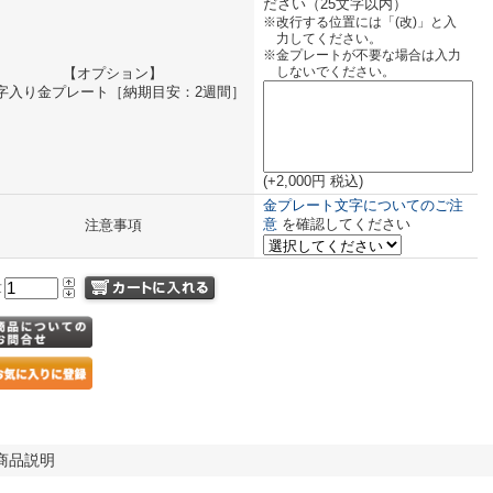
ださい（25文字以内）
※改行する位置には「(改)」と入
力してください。
※金プレートが不要な場合は入力
【オプション】
しないでください。
字入り金プレート［納期目安：2週間］
(+2,000円 税込)
金プレート文字についてのご注
意
を確認してください
注意事項
量
商品説明