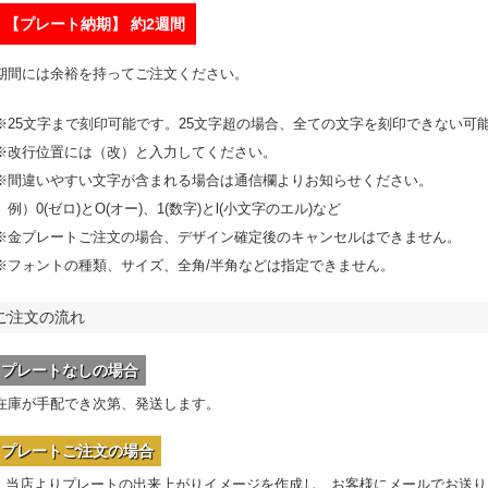
【プレート納期】 約2週間
期間には余裕を持ってご注文ください。
※25文字まで刻印可能です。25文字超の場合、全ての文字を刻印できない可
※改行位置には（改）と入力してください。
※間違いやすい文字が含まれる場合は通信欄よりお知らせください。
例）0(ゼロ)とO(オー)、1(数字)とl(小文字のエル)など
※金プレートご注文の場合、デザイン確定後のキャンセルはできません。
※フォントの種類、サイズ、全角/半角などは指定できません。
ご注文の流れ
プレートなしの場合
在庫が手配でき次第、発送します。
プレートご注文の場合
1.当店よりプレートの出来上がりイメージを作成し、お客様にメールでお送