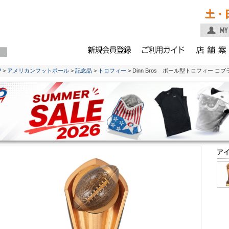
土・
P
>
アメリカンフットボール
>
記念品
>
トロフィー
> Dinn Bros ボール型トロフィー コ
ア