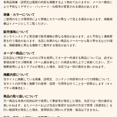
各商品画像・説明文は最新の内容を掲載するよう努めておりますが、メーカー都合に
より予告なくデザイン・パッケージ・仕様等が変更される場合があります。
画像・カラーについて
ご使用のモニタ環境等により実物とカラーが異なって見える場合があります。掲載画
像はイメージとしてご覧ください。
販売価格について
オンラインストアと実店舗で販売価格が異なる場合があります。また予告なく価格変
更を行う場合があります。当店に在庫のない商品をメーカーから取り寄せるなどの場
合、掲載価格と異なる価格でご案内する場合があります。
オーダー商品について
記念品など特定チームのロゴ等を使用してオーダー作成する商品については、必ずお
客様自身でロゴ権利者（チーム責任者など）の承諾を得た上でご依頼ください。万一
無断使用によるトラブルが発生した場合、当店では一切の責任を負いかねます。
掲載内容について
当サイトに掲載している画像、説明文、コンテンツ内容等のすべての情報について、
当サイトの許可無く無断での使用・流用・引用等を行うことを一切禁止します（キャ
プチャ画像含む）。
商品の取り扱いについて
万一商品を本来の目的以外で使用して事故等が発生した場合、当店では一切の責任を
負いかねます。またメーカーおよび当店が推奨する以外の方法で管理（洗濯含む）を
行い破損等が発生した場合、使用状況に関わらず交換・返品はできません。