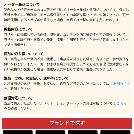
オーダー商品について
記念品など特定チームのロゴ等を使用してオーダー作成する商品については、必ずお
客様自身でロゴ権利者（チーム責任者など）の承諾を得た上でご依頼ください。万一
無断使用によるトラブルが発生した場合、当店では一切の責任を負いかねます。
掲載内容について
当サイトに掲載している画像、説明文、コンテンツ内容等のすべての情報について、
当サイトの許可無く無断での使用・流用・引用等を行うことを一切禁止します（キャ
プチャ画像含む）。
商品の取り扱いについて
万一商品を本来の目的以外で使用して事故等が発生した場合、当店では一切の責任を
負いかねます。またメーカーおよび当店が推奨する以外の方法で管理（洗濯含む）を
行い破損等が発生した場合、使用状況に関わらず交換・返品はできません。
返品・交換、お支払い、送料等について
ご注文商品の返品・交換、お支払い、送料など当店のご利用については
ご利用ガイド
をご確認ください。
修理対応について
当店で購入いただいたヘルメット、ショルダーパッドの修理対応については
こちら
をご確認ください。
ブランドで探す