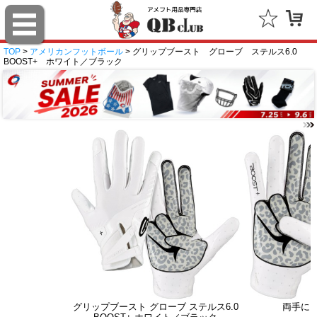
TOP
>
アメリカンフットボール
> グリップブースト グローブ ステルス6.0
BOOST+ ホワイト／ブラック
グリップブースト グローブ ステルス6.0
両手に