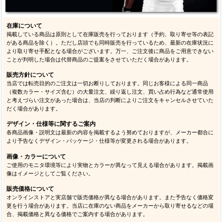
在庫について
掲載している商品は原則として在庫販売を行っております（予約、取り寄せ等の表記
がある商品を除く）。ただし店頭でも同時販売を行っているため、最新の在庫状況に
より取り寄せ手配となる場合がございます。万一、ご注文後に商品をご用意できない
ことが判明した場合は代替商品のご提案をさせていただく場合があります。
販売方針について
当店では転売目的のご注文は一切お断りしております。同じお客様による同一商品
（複数カラー・サイズ含む）の大量注文、繰り返し注文、買い占め行為など通常使用
と考えづらい注文があった場合は、当店の判断によりご注文をキャンセルさせていた
だく場合があります。
デザイン・仕様等に関するご案内
各商品画像・説明文は最新の内容を掲載するよう努めておりますが、メーカー都合に
より予告なくデザイン・パッケージ・仕様等が変更される場合があります。
画像・カラーについて
ご使用のモニタ環境等により実物とカラーが異なって見える場合があります。掲載画
像はイメージとしてご覧ください。
販売価格について
オンラインストアと実店舗で販売価格が異なる場合があります。また予告なく価格変
更を行う場合があります。当店に在庫のない商品をメーカーから取り寄せるなどの場
合、掲載価格と異なる価格でご案内する場合があります。