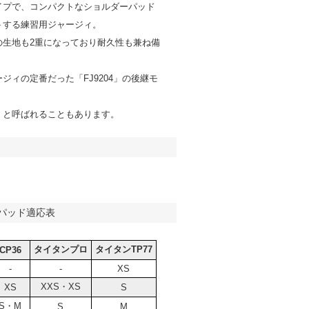
イプで、コンパクトなショルダーパッド
トする練習用ジャージィ。
の生地も2重になっており耐久性も兼ね備
。
ジィの定番だった「FJ9204」の後継モ
」と呼ばれることもあります。
パッド適応表
タイタンプロ
タイタンTP77
CP36
-
-
XS
XXS・XS
XS
S
S・M
S
M