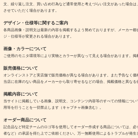
文、繰り返し注文、買い占め行為など通常使用と考えづらい注文があった場合は
させていただく場合があります。
デザイン・仕様等に関するご案内
各商品画像・説明文は最新の内容を掲載するよう努めておりますが、メーカー都
ジ・仕様等が変更される場合があります。
画像・カラーについて
ご使用のモニタ環境等により実物とカラーが異なって見える場合があります。掲
販売価格について
オンラインストアと実店舗で販売価格が異なる場合があります。また予告なく価
当店に在庫のない商品をメーカーから取り寄せるなどの場合、掲載価格と異なる
掲載内容について
当サイトに掲載している画像、説明文、コンテンツ内容等のすべての情報につい
用等を行うことを一切禁止します（キャプチャ画像含む）。
オーダー商品について
記念品など特定チームのロゴ等を使用してオーダー作成する商品については、必
者など）の承諾を得た上でご依頼ください。万一無断使用によるトラブルが発生