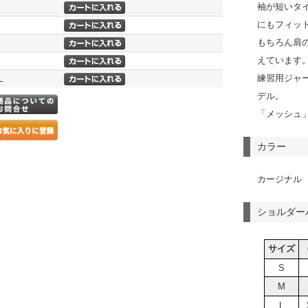
袖が短いタ
にもフィッ
もちろん肩
えています
練習用ジャー
L
デル。
「メッシュ
カラー
カージナル
ショルダー
サイズ
S
M
L