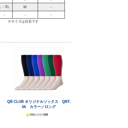
L・XL
M
-
-
-
-
※サイズは目安です
QB CLUB オリジナルソックス QBT-
66 カラー／ロング