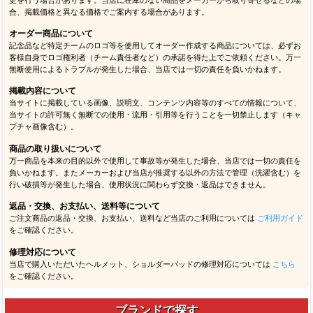
合、掲載価格と異なる価格でご案内する場合があります。
オーダー商品について
記念品など特定チームのロゴ等を使用してオーダー作成する商品については、必ずお
客様自身でロゴ権利者（チーム責任者など）の承諾を得た上でご依頼ください。万一
無断使用によるトラブルが発生した場合、当店では一切の責任を負いかねます。
掲載内容について
当サイトに掲載している画像、説明文、コンテンツ内容等のすべての情報について、
当サイトの許可無く無断での使用・流用・引用等を行うことを一切禁止します（キャ
プチャ画像含む）。
商品の取り扱いについて
万一商品を本来の目的以外で使用して事故等が発生した場合、当店では一切の責任を
負いかねます。またメーカーおよび当店が推奨する以外の方法で管理（洗濯含む）を
行い破損等が発生した場合、使用状況に関わらず交換・返品はできません。
返品・交換、お支払い、送料等について
ご注文商品の返品・交換、お支払い、送料など当店のご利用については
ご利用ガイド
をご確認ください。
修理対応について
当店で購入いただいたヘルメット、ショルダーパッドの修理対応については
こちら
をご確認ください。
ブランドで探す