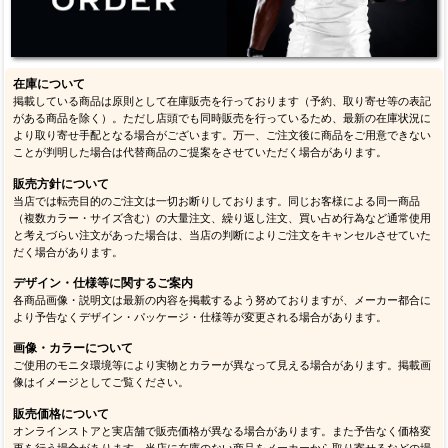
在庫について
掲載している商品は原則として在庫販売を行っております（予約、取り寄せ等の表記
がある商品を除く）。ただし店頭でも同時販売を行っているため、最新の在庫状況に
より取り寄せ手配となる場合がございます。万一、ご注文後に商品をご用意できない
ことが判明した場合は代替商品のご提案をさせていただく場合があります。
販売方針について
当店では転売目的のご注文は一切お断りしております。同じお客様による同一商品
（複数カラー・サイズ含む）の大量注文、繰り返し注文、買い占め行為など通常使用
と考えづらい注文があった場合は、当店の判断によりご注文をキャンセルさせていた
だく場合があります。
デザイン・仕様等に関するご案内
各商品画像・説明文は最新の内容を掲載するよう努めておりますが、メーカー都合に
より予告なくデザイン・パッケージ・仕様等が変更される場合があります。
画像・カラーについて
ご使用のモニタ環境等により実物とカラーが異なって見える場合があります。掲載画
像はイメージとしてご覧ください。
販売価格について
オンラインストアと実店舗で販売価格が異なる場合があります。また予告なく価格変
更を行う場合があります。当店に在庫のない商品をメーカーから取り寄せるなどの場