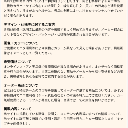
当店では転売目的のご注文は一切お断りしております。同じお客様による同一商品
（複数カラー・サイズ含む）の大量注文、繰り返し注文、買い占め行為など通常使用
と考えづらい注文があった場合は、当店の判断によりご注文をキャンセルさせていた
だく場合があります。
デザイン・仕様等に関するご案内
各商品画像・説明文は最新の内容を掲載するよう努めておりますが、メーカー都合に
より予告なくデザイン・パッケージ・仕様等が変更される場合があります。
画像・カラーについて
ご使用のモニタ環境等により実物とカラーが異なって見える場合があります。掲載画
像はイメージとしてご覧ください。
販売価格について
オンラインストアと実店舗で販売価格が異なる場合があります。また予告なく価格変
更を行う場合があります。当店に在庫のない商品をメーカーから取り寄せるなどの場
合、掲載価格と異なる価格でご案内する場合があります。
オーダー商品について
記念品など特定チームのロゴ等を使用してオーダー作成する商品については、必ずお
客様自身でロゴ権利者（チーム責任者など）の承諾を得た上でご依頼ください。万一
無断使用によるトラブルが発生した場合、当店では一切の責任を負いかねます。
掲載内容について
当サイトに掲載している画像、説明文、コンテンツ内容等のすべての情報について、
当サイトの許可無く無断での使用・流用・引用等を行うことを一切禁止します（キャ
プチャ画像含む）。