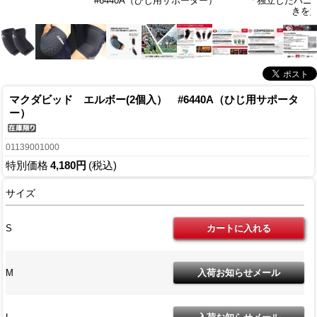
#6440A（ひじ用サポーター）
「独立したハニカ
きを
マクダビッド エルボー(2個入） #6440A（ひじ用サポータ
ー）
01139001000
特別価格
4,180円
(税込)
サイズ
S
M