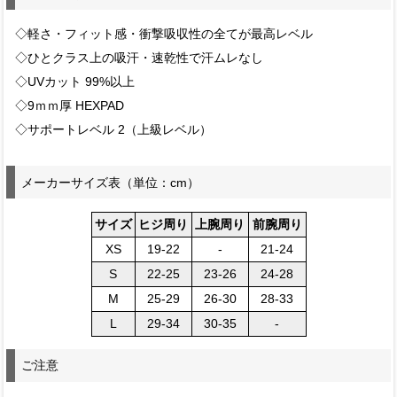
◇軽さ・フィット感・衝撃吸収性の全てが最高レベル
◇ひとクラス上の吸汗・速乾性で汗ムレなし
◇UVカット 99%以上
◇9ｍｍ厚 HEXPAD
◇サポートレベル 2（上級レベル）
メーカーサイズ表（単位：cm）
サイズ
ヒジ周り
上腕周り
前腕周り
XS
19-22
-
21-24
S
22-25
23-26
24-28
M
25-29
26-30
28-33
L
29-34
30-35
-
ご注意