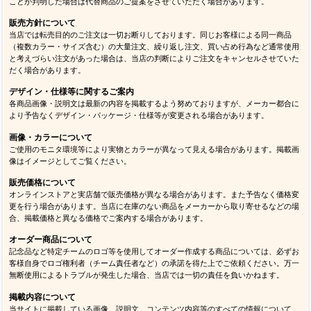
ことが判明した場合は代替商品のご提案をさせていただく場合があります。
販売方針について
当店では転売目的のご注文は一切お断りしております。同じお客様による同一商品
（複数カラー・サイズ含む）の大量注文、繰り返し注文、買い占め行為など通常使用
と考えづらい注文があった場合は、当店の判断によりご注文をキャンセルさせていた
だく場合があります。
デザイン・仕様等に関するご案内
各商品画像・説明文は最新の内容を掲載するよう努めておりますが、メーカー都合に
より予告なくデザイン・パッケージ・仕様等が変更される場合があります。
画像・カラーについて
ご使用のモニタ環境等により実物とカラーが異なって見える場合があります。掲載画
像はイメージとしてご覧ください。
販売価格について
オンラインストアと実店舗で販売価格が異なる場合があります。また予告なく価格変
更を行う場合があります。当店に在庫のない商品をメーカーから取り寄せるなどの場
合、掲載価格と異なる価格でご案内する場合があります。
オーダー商品について
記念品など特定チームのロゴ等を使用してオーダー作成する商品については、必ずお
客様自身でロゴ権利者（チーム責任者など）の承諾を得た上でご依頼ください。万一
無断使用によるトラブルが発生した場合、当店では一切の責任を負いかねます。
掲載内容について
当サイトに掲載している画像、説明文、コンテンツ内容等のすべての情報について、