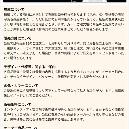
在庫について
掲載している商品は原則として在庫販売を行っております（予約、取り寄せ等の表記
がある商品を除く）。ただし店頭でも同時販売を行っているため、最新の在庫状況に
より取り寄せ手配となる場合がございます。万一、ご注文後に商品をご用意できない
ことが判明した場合は代替商品のご提案をさせていただく場合があります。
販売方針について
当店では転売目的のご注文は一切お断りしております。同じお客様による同一商品
（複数カラー・サイズ含む）の大量注文、繰り返し注文、買い占め行為など通常使用
と考えづらい注文があった場合は、当店の判断によりご注文をキャンセルさせていた
だく場合があります。
デザイン・仕様等に関するご案内
各商品画像・説明文は最新の内容を掲載するよう努めておりますが、メーカー都合に
より予告なくデザイン・パッケージ・仕様等が変更される場合があります。
画像・カラーについて
ご使用のモニタ環境等により実物とカラーが異なって見える場合があります。掲載画
像はイメージとしてご覧ください。
販売価格について
オンラインストアと実店舗で販売価格が異なる場合があります。また予告なく価格変
更を行う場合があります。当店に在庫のない商品をメーカーから取り寄せるなどの場
合、掲載価格と異なる価格でご案内する場合があります。
オーダー商品について