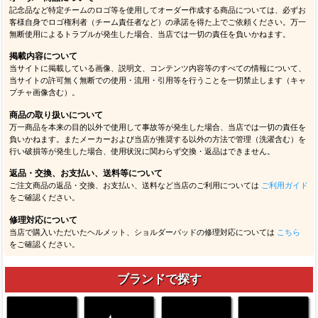
記念品など特定チームのロゴ等を使用してオーダー作成する商品については、必ずお
客様自身でロゴ権利者（チーム責任者など）の承諾を得た上でご依頼ください。万一
無断使用によるトラブルが発生した場合、当店では一切の責任を負いかねます。
掲載内容について
当サイトに掲載している画像、説明文、コンテンツ内容等のすべての情報について、
当サイトの許可無く無断での使用・流用・引用等を行うことを一切禁止します（キャ
プチャ画像含む）。
商品の取り扱いについて
万一商品を本来の目的以外で使用して事故等が発生した場合、当店では一切の責任を
負いかねます。またメーカーおよび当店が推奨する以外の方法で管理（洗濯含む）を
行い破損等が発生した場合、使用状況に関わらず交換・返品はできません。
返品・交換、お支払い、送料等について
ご注文商品の返品・交換、お支払い、送料など当店のご利用については
ご利用ガイド
をご確認ください。
修理対応について
当店で購入いただいたヘルメット、ショルダーパッドの修理対応については
こちら
をご確認ください。
ブランドで探す