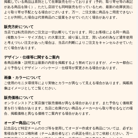
掲載している商品は原則として在庫販売を行っております（予約、取り寄せ等の表記
がある商品を除く）。ただし店頭でも同時販売を行っているため、最新の在庫状況に
より取り寄せ手配となる場合がございます。万一、ご注文後に商品をご用意できない
ことが判明した場合は代替商品のご提案をさせていただく場合があります。
販売方針について
当店では転売目的のご注文は一切お断りしております。同じお客様による同一商品
（複数カラー・サイズ含む）の大量注文、繰り返し注文、買い占め行為など通常使用
と考えづらい注文があった場合は、当店の判断によりご注文をキャンセルさせていた
だく場合があります。
デザイン・仕様等に関するご案内
各商品画像・説明文は最新の内容を掲載するよう努めておりますが、メーカー都合に
より予告なくデザイン・パッケージ・仕様等が変更される場合があります。
画像・カラーについて
ご使用のモニタ環境等により実物とカラーが異なって見える場合があります。掲載画
像はイメージとしてご覧ください。
販売価格について
オンラインストアと実店舗で販売価格が異なる場合があります。また予告なく価格変
更を行う場合があります。当店に在庫のない商品をメーカーから取り寄せるなどの場
合、掲載価格と異なる価格でご案内する場合があります。
オーダー商品について
記念品など特定チームのロゴ等を使用してオーダー作成する商品については、必ずお
客様自身でロゴ権利者（チーム責任者など）の承諾を得た上でご依頼ください。万一