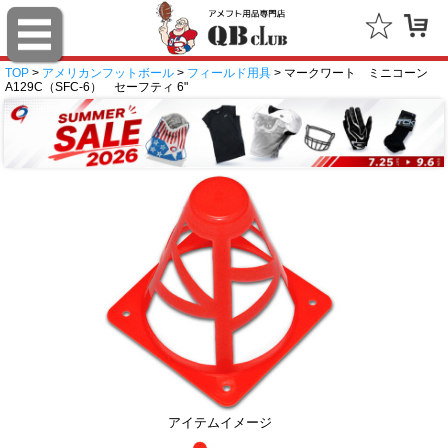
TOP
>
アメリカンフットボール
>
フィールド用具
> マークワート ミニコーン
A129C（SFC-6） セーフティ 6"
アイテムイメージ