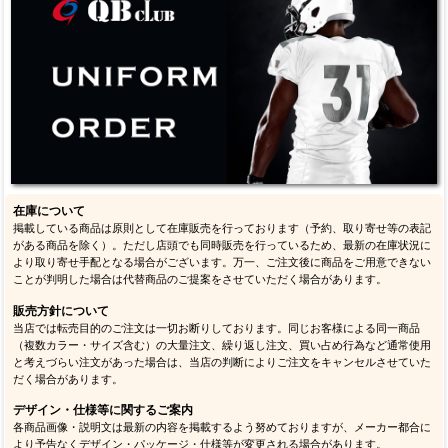
在庫について
掲載している商品は原則として在庫販売を行っております（予約、取り寄せ等の表記
がある商品を除く）。ただし店頭でも同時販売を行っているため、最新の在庫状況に
より取り寄せ手配となる場合がございます。万一、ご注文後に商品をご用意できない
ことが判明した場合は代替商品のご提案をさせていただく場合があります。
販売方針について
当店では転売目的のご注文は一切お断りしております。同じお客様による同一商品
（複数カラー・サイズ含む）の大量注文、繰り返し注文、買い占め行為など通常使用
と考えづらい注文があった場合は、当店の判断によりご注文をキャンセルさせていた
だく場合があります。
デザイン・仕様等に関するご案内
各商品画像・説明文は最新の内容を掲載するよう努めておりますが、メーカー都合に
より予告なくデザイン・パッケージ・仕様等が変更される場合があります。