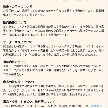
画像・カラーについて
ご使用のモニタ環境等により実物とカラーが異なって見える場合があります。掲載画
像はイメージとしてご覧ください。
販売価格について
オンラインストアと実店舗で販売価格が異なる場合があります。また予告なく価格変
更を行う場合があります。当店に在庫のない商品をメーカーから取り寄せるなどの場
合、掲載価格と異なる価格でご案内する場合があります。
オーダー商品について
記念品など特定チームのロゴ等を使用してオーダー作成する商品については、必ずお
客様自身でロゴ権利者（チーム責任者など）の承諾を得た上でご依頼ください。万一
無断使用によるトラブルが発生した場合、当店では一切の責任を負いかねます。
掲載内容について
当サイトに掲載している画像、説明文、コンテンツ内容等のすべての情報について、
当サイトの許可無く無断での使用・流用・引用等を行うことを一切禁止します（キャ
プチャ画像含む）。
商品の取り扱いについて
万一商品を本来の目的以外で使用して事故等が発生した場合、当店では一切の責任を
負いかねます。またメーカーおよび当店が推奨する以外の方法で管理（洗濯含む）を
行い破損等が発生した場合、使用状況に関わらず交換・返品はできません。
返品・交換、お支払い、送料等について
ご注文商品の返品・交換、お支払い、送料など当店のご利用については
ご利用ガイド