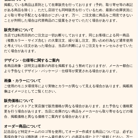
掲載している商品は原則として在庫販売を行っております（予約、取り寄せ等の表記
がある商品を除く）。ただし店頭でも同時販売を行っているため、最新の在庫状況に
より取り寄せ手配となる場合がございます。万一、ご注文後に商品をご用意できない
ことが判明した場合は代替商品のご提案をさせていただく場合があります。
販売方針について
当店では転売目的のご注文は一切お断りしております。同じお客様による同一商品
（複数カラー・サイズ含む）の大量注文、繰り返し注文、買い占め行為など通常使用
と考えづらい注文があった場合は、当店の判断によりご注文をキャンセルさせていた
だく場合があります。
デザイン・仕様等に関するご案内
各商品画像・説明文は最新の内容を掲載するよう努めておりますが、メーカー都合に
より予告なくデザイン・パッケージ・仕様等が変更される場合があります。
画像・カラーについて
ご使用のモニタ環境等により実物とカラーが異なって見える場合があります。掲載画
像はイメージとしてご覧ください。
販売価格について
オンラインストアと実店舗で販売価格が異なる場合があります。また予告なく価格変
更を行う場合があります。当店に在庫のない商品をメーカーから取り寄せるなどの場
合、掲載価格と異なる価格でご案内する場合があります。
オーダー商品について
記念品など特定チームのロゴ等を使用してオーダー作成する商品については、必ずお
客様自身でロゴ権利者（チーム責任者など）の承諾を得た上でご依頼ください。万一