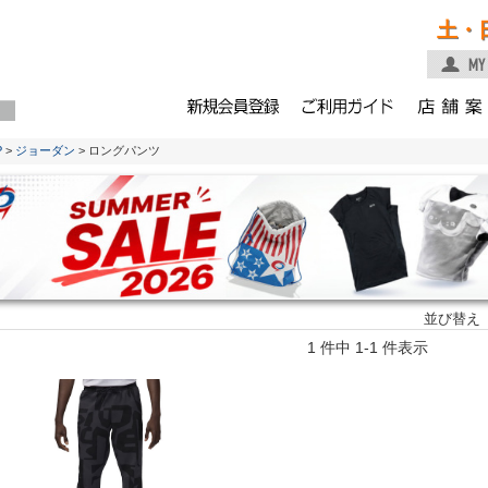
土・
P
>
ジョーダン
> ロングパンツ
並び替え
1 件中 1-1 件表示