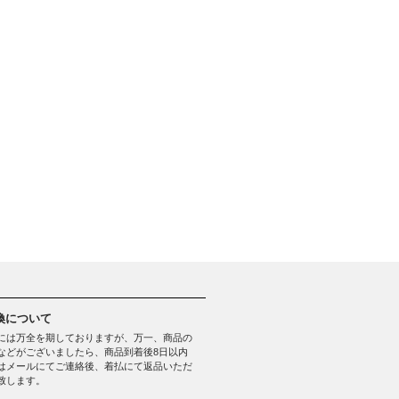
換について
には万全を期しておりますが、万一、商品の
などがございましたら、商品到着後8日以内
はメールにてご連絡後、着払にて返品いただ
致します。