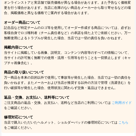
オンラインストアと実店舗で販売価格が異なる場合があります。また予告なく価格変
更を行う場合があります。当店に在庫のない商品をメーカーから取り寄せるなどの場
合、掲載価格と異なる価格でご案内する場合があります。
オーダー商品について
記念品など特定チームのロゴ等を使用してオーダー作成する商品については、必ずお
客様自身でロゴ権利者（チーム責任者など）の承諾を得た上でご依頼ください。万一
無断使用によるトラブルが発生した場合、当店では一切の責任を負いかねます。
掲載内容について
当サイトに掲載している画像、説明文、コンテンツ内容等のすべての情報について、
当サイトの許可無く無断での使用・流用・引用等を行うことを一切禁止します（キャ
プチャ画像含む）。
商品の取り扱いについて
万一商品を本来の目的以外で使用して事故等が発生した場合、当店では一切の責任を
負いかねます。またメーカーおよび当店が推奨する以外の方法で管理（洗濯含む）を
行い破損等が発生した場合、使用状況に関わらず交換・返品はできません。
返品・交換、お支払い、送料等について
ご注文商品の返品・交換、お支払い、送料など当店のご利用については
ご利用ガイド
をご確認ください。
修理対応について
当店で購入いただいたヘルメット、ショルダーパッドの修理対応については
こちら
をご確認ください。