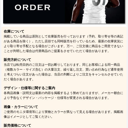
在庫について
掲載している商品は原則として在庫販売を行っております（予約、取り寄せ等の表記
がある商品を除く）。ただし店頭でも同時販売を行っているため、最新の在庫状況に
より取り寄せ手配となる場合がございます。万一、ご注文後に商品をご用意できない
ことが判明した場合は代替商品のご提案をさせていただく場合があります。
販売方針について
当店では転売目的のご注文は一切お断りしております。同じお客様による同一商品
（複数カラー・サイズ含む）の大量注文、繰り返し注文、買い占め行為など通常使用
と考えづらい注文があった場合は、当店の判断によりご注文をキャンセルさせていた
だく場合があります。
デザイン・仕様等に関するご案内
各商品画像・説明文は最新の内容を掲載するよう努めておりますが、メーカー都合に
より予告なくデザイン・パッケージ・仕様等が変更される場合があります。
画像・カラーについて
ご使用のモニタ環境等により実物とカラーが異なって見える場合があります。掲載画
像はイメージとしてご覧ください。
販売価格について