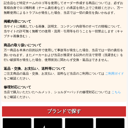
記念品など特定チームのロゴ等を使用してオーダー作成する商品については、必ずお
客様自身でロゴ権利者（チーム責任者など）の承諾を得た上でご依頼ください。万一
無断使用によるトラブルが発生した場合、当店では一切の責任を負いかねます。
掲載内容について
当サイトに掲載している画像、説明文、コンテンツ内容等のすべての情報について、
当サイトの許可無く無断での使用・流用・引用等を行うことを一切禁止します（キャ
プチャ画像含む）。
商品の取り扱いについて
万一商品を本来の目的以外で使用して事故等が発生した場合、当店では一切の責任を
負いかねます。またメーカーおよび当店が推奨する以外の方法で管理（洗濯含む）を
行い破損等が発生した場合、使用状況に関わらず交換・返品はできません。
返品・交換、お支払い、送料等について
ご注文商品の返品・交換、お支払い、送料など当店のご利用については
ご利用ガイド
をご確認ください。
修理対応について
当店で購入いただいたヘルメット、ショルダーパッドの修理対応については
こちら
をご確認ください。
ブランドで探す