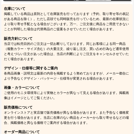
在庫について
掲載している商品は原則として在庫販売を行っております（予約、取り寄せ等の表記
がある商品を除く）。ただし店頭でも同時販売を行っているため、最新の在庫状況に
より取り寄せ手配となる場合がございます。万一、ご注文後に商品をご用意できない
ことが判明した場合は代替商品のご提案をさせていただく場合があります。
販売方針について
当店では転売目的のご注文は一切お断りしております。同じお客様による同一商品
（複数カラー・サイズ含む）の大量注文、繰り返し注文、買い占め行為など通常使用
と考えづらい注文があった場合は、当店の判断によりご注文をキャンセルさせていた
だく場合があります。
デザイン・仕様等に関するご案内
各商品画像・説明文は最新の内容を掲載するよう努めておりますが、メーカー都合に
より予告なくデザイン・パッケージ・仕様等が変更される場合があります。
画像・カラーについて
ご使用のモニタ環境等により実物とカラーが異なって見える場合があります。掲載画
像はイメージとしてご覧ください。
販売価格について
オンラインストアと実店舗で販売価格が異なる場合があります。また予告なく価格変
更を行う場合があります。当店に在庫のない商品をメーカーから取り寄せるなどの場
合、掲載価格と異なる価格でご案内する場合があります。
オーダー商品について