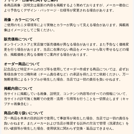
デザイン・仕様等に関するご案内
各商品画像・説明文は最新の内容を掲載するよう努めておりますが、メーカー都合に
より予告なくデザイン・パッケージ・仕様等が変更される場合があります。
画像・カラーについて
ご使用のモニタ環境等により実物とカラーが異なって見える場合があります。掲載画
像はイメージとしてご覧ください。
販売価格について
オンラインストアと実店舗で販売価格が異なる場合があります。また予告なく価格変
更を行う場合があります。当店に在庫のない商品をメーカーから取り寄せるなどの場
合、掲載価格と異なる価格でご案内する場合があります。
オーダー商品について
記念品など特定チームのロゴ等を使用してオーダー作成する商品については、必ずお
客様自身でロゴ権利者（チーム責任者など）の承諾を得た上でご依頼ください。万一
無断使用によるトラブルが発生した場合、当店では一切の責任を負いかねます。
掲載内容について
当サイトに掲載している画像、説明文、コンテンツ内容等のすべての情報について、
当サイトの許可無く無断での使用・流用・引用等を行うことを一切禁止します（キャ
プチャ画像含む）。
商品の取り扱いについて
万一商品を本来の目的以外で使用して事故等が発生した場合、当店では一切の責任を
負いかねます。またメーカーおよび当店が推奨する以外の方法で管理（洗濯含む）を
行い破損等が発生した場合、使用状況に関わらず交換・返品はできません。