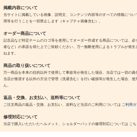
掲載内容について
当サイトに掲載している画像、説明文、コンテンツ内容等のすべての情報につい
用等を行うことを一切禁止します（キャプチャ画像含む）。
オーダー商品について
記念品など特定チームのロゴ等を使用してオーダー作成する商品については、必
者など）の承諾を得た上でご依頼ください。万一無断使用によるトラブルが発生
ねます。
商品の取り扱いについて
万一商品を本来の目的以外で使用して事故等が発生した場合、当店では一切の責
当店が推奨する以外の方法で管理（洗濯含む）を行い破損等が発生した場合、使
ん。
返品・交換、お支払い、送料等について
ご注文商品の返品・交換、お支払い、送料など当店のご利用については
ご利用ガ
修理対応について
当店で購入いただいたヘルメット、ショルダーパッドの修理対応については
こち