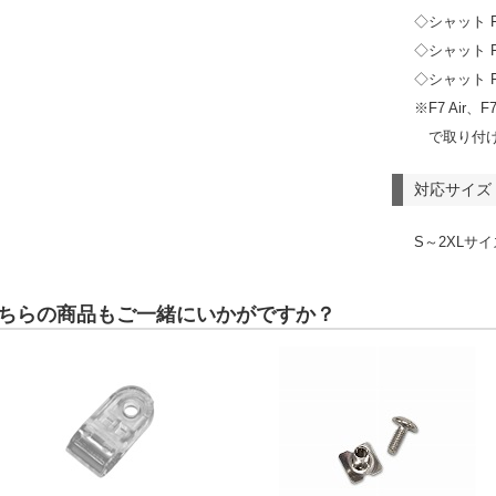
◇シャット F
◇シャット F7
◇シャット F7
※F7 Air、F
で取り付
対応サイズ
S～2XLサイ
ちらの商品もご一緒にいかがですか？