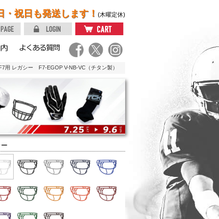
日・祝日も発送します！
(木曜定休)
 レガシー F7-EGOP V-NB-VC（チタン製）
ラー