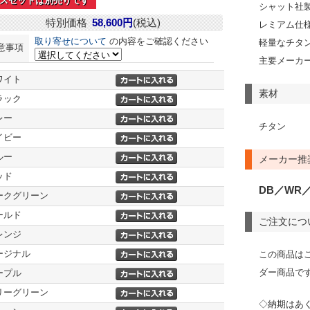
スセットは別売りです
シャット社製
特別価格
58,600円
(税込)
レミアム仕
取り寄せについて
の内容をご確認ください
軽量なチタ
意事項
主要メーカ
ワイト
素材
ラック
レー
チタン
イビー
ルー
メーカー推
ッド
DB／WR／
ークグリーン
ールド
ご注文につ
レンジ
ージナル
この商品は
ダー商品で
ープル
リーグリーン
◇納期はあ