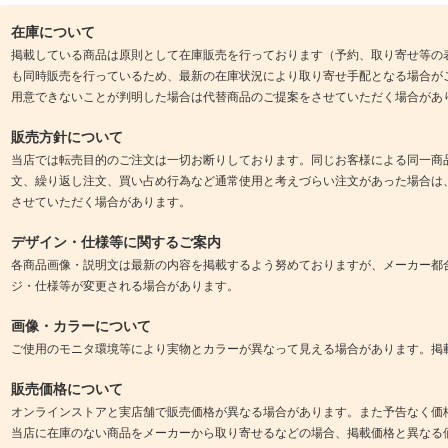
在庫について
掲載している商品は原則として在庫販売を行っております（予約、取り寄せ等の
も同時販売を行っているため、最新の在庫状況により取り寄せ手配となる場合が
用意できないことが判明した場合は代替商品のご提案をさせていただく場合があ
販売方針について
当店では転売目的のご注文は一切お断りしております。同じお客様による同一商
文、繰り返し注文、買い占め行為など通常使用と考えづらい注文があった場合は
させていただく場合があります。
デザイン・仕様等に関するご案内
各商品画像・説明文は最新の内容を掲載するよう努めておりますが、メーカー都
ジ・仕様等が変更される場合があります。
画像・カラーについて
ご使用のモニタ環境等により実物とカラーが異なって見える場合があります。掲
販売価格について
オンラインストアと実店舗で販売価格が異なる場合があります。また予告なく価
当店に在庫のない商品をメーカーから取り寄せるなどの場合、掲載価格と異なる