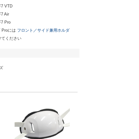
7 VTD
 Air
 Pro
7 Proには
フロント／サイド兼用ホルダ
けてください
ズ