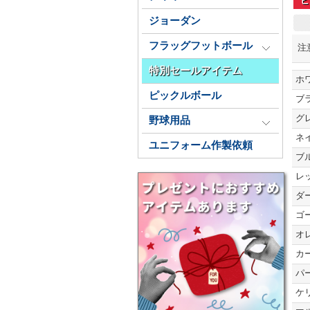
ビ
ジョーダン
フラッグフットボール
注
特別セールアイテム
ホ
ピックルボール
ブ
グ
野球用品
ネ
ユニフォーム作製依頼
ブ
レ
ダ
ゴ
オ
カ
パ
ケ