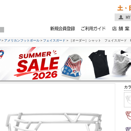
土・
P
>
アメリカンフットボール
>
フェイスガード
> ［オーダー］シャット フェイスガード F7用
カ