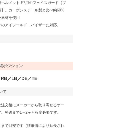
ヘルメット F7用のフェイスガード【プ
様】。カーボンスチール製と比べ約60%
ン素材を使用
ーのアイシールド、バイザーに対応。
奨ポジション
RB／LB／DE／TE
いて
ご注文後にメーカーから取り寄せるオー
す。発送まで1～2ヶ月程度必要です。
くまで目安です（諸事情により延長され