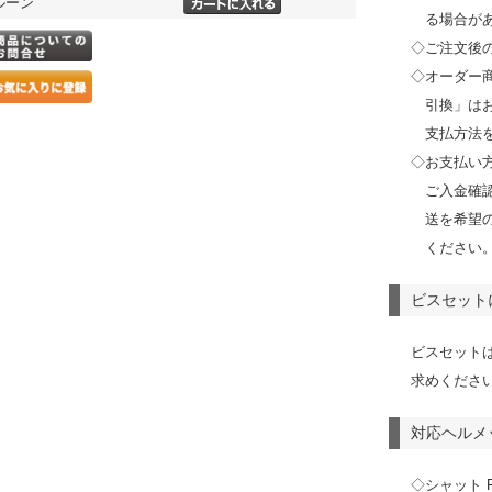
ルーン
る場合が
◇ご注文後
◇オーダー
引換」は
支払方法
◇お支払い
ご入金確
送を希望
ください
ビスセット
ビスセット
求めくださ
対応ヘルメ
◇シャット F7