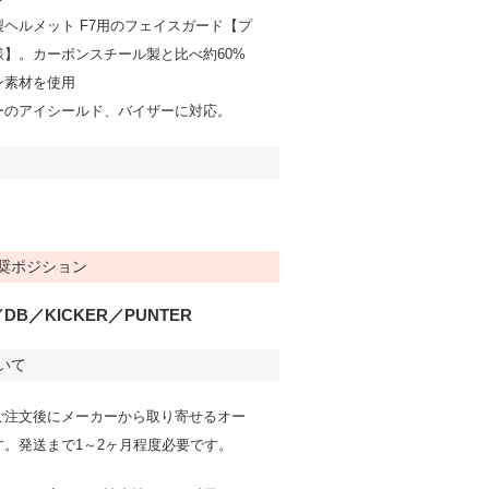
ヘルメット F7用のフェイスガード【プ
様】。カーボンスチール製と比べ約60%
ン素材を使用
ーのアイシールド、バイザーに対応。
奨ポジション
DB／KICKER／PUNTER
いて
ご注文後にメーカーから取り寄せるオー
す。発送まで1～2ヶ月程度必要です。