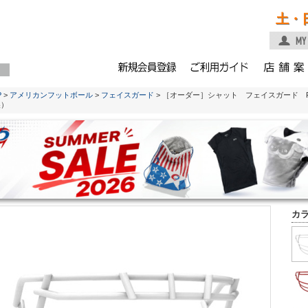
土・
P
>
アメリカンフットボール
>
フェイスガード
> ［オーダー］シャット フェイスガード F7用 
製）
カ