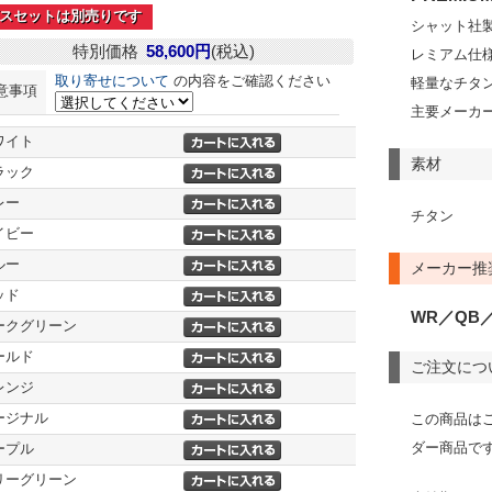
スセットは別売りです
シャット社製
特別価格
58,600円
(税込)
レミアム仕
取り寄せについて
の内容をご確認ください
軽量なチタ
意事項
主要メーカ
ワイト
素材
ラック
レー
チタン
イビー
ルー
メーカー推
ッド
WR／QB／
ークグリーン
ールド
ご注文につ
レンジ
ージナル
この商品は
ダー商品で
ープル
リーグリーン