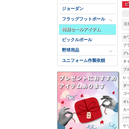
ビ
ジョーダン
フラッグフットボール
注
特別セールアイテム
ホ
ピックルボール
ブ
野球用品
グ
ユニフォーム作製依頼
ネ
ブ
レ
ダ
ゴ
オ
カ
パ
ケ