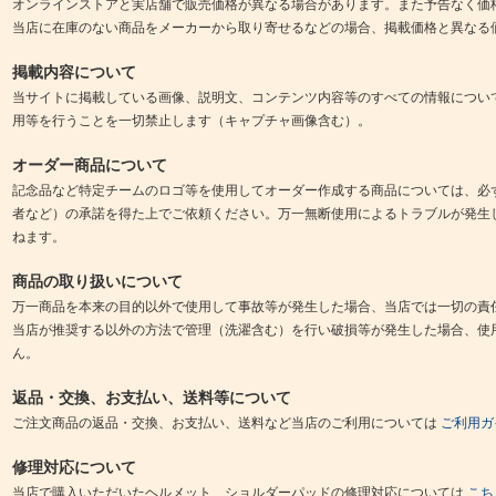
オンラインストアと実店舗で販売価格が異なる場合があります。また予告なく価
当店に在庫のない商品をメーカーから取り寄せるなどの場合、掲載価格と異なる
掲載内容について
当サイトに掲載している画像、説明文、コンテンツ内容等のすべての情報につい
用等を行うことを一切禁止します（キャプチャ画像含む）。
オーダー商品について
記念品など特定チームのロゴ等を使用してオーダー作成する商品については、必
者など）の承諾を得た上でご依頼ください。万一無断使用によるトラブルが発生
ねます。
商品の取り扱いについて
万一商品を本来の目的以外で使用して事故等が発生した場合、当店では一切の責
当店が推奨する以外の方法で管理（洗濯含む）を行い破損等が発生した場合、使
ん。
返品・交換、お支払い、送料等について
ご注文商品の返品・交換、お支払い、送料など当店のご利用については
ご利用ガ
修理対応について
当店で購入いただいたヘルメット、ショルダーパッドの修理対応については
こち