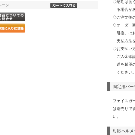
◇納期はあ
ルーン
る場合が
◇ご注文後
◇オーダー
引換」は
支払方法
◇お支払い
ご入金確
送を希望
ください
固定用パー
フェイスガ
は別売りで
い。
対応ヘルメ