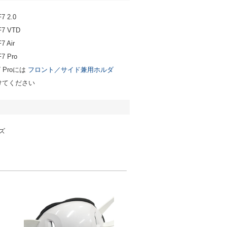
 2.0
7 VTD
 Air
 Pro
7 Proには
フロント／サイド兼用ホルダ
けてください
ズ