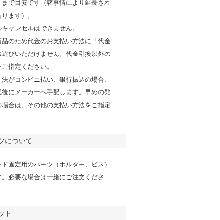
くまで目安です（諸事情により延長され
あります）。
のキャンセルはできません。
商品のため代金のお支払い方法に「代金
お選びいただけません。代金引換以外の
をご指定ください。
方法がコンビニ払い、銀行振込の場合、
認後にメーカーへ手配します。早めの発
の場合は、その他の支払い方法をご指定
。
ツについて
ード固定用のパーツ（ホルダー、ビス）
す。必要な場合は一緒にご注文くださ
ット