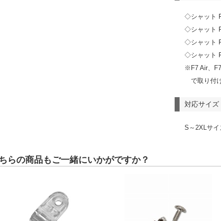
◇シャット F7
◇シャット F
◇シャット F7
◇シャット F7
※F7 Air、F
で取り付
対応サイズ
S～2XLサイ
ちらの商品もご一緒にいかがですか？