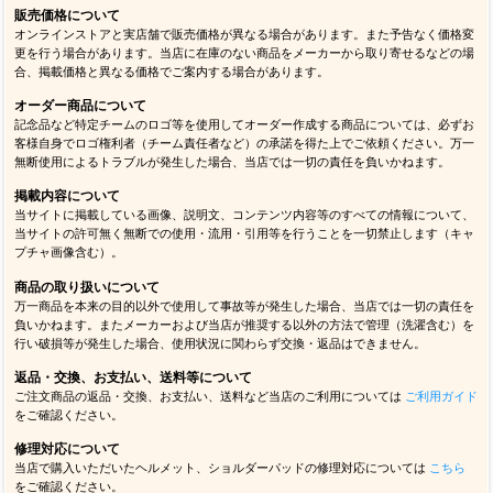
販売価格について
オンラインストアと実店舗で販売価格が異なる場合があります。また予告なく価格変
更を行う場合があります。当店に在庫のない商品をメーカーから取り寄せるなどの場
合、掲載価格と異なる価格でご案内する場合があります。
オーダー商品について
記念品など特定チームのロゴ等を使用してオーダー作成する商品については、必ずお
客様自身でロゴ権利者（チーム責任者など）の承諾を得た上でご依頼ください。万一
無断使用によるトラブルが発生した場合、当店では一切の責任を負いかねます。
掲載内容について
当サイトに掲載している画像、説明文、コンテンツ内容等のすべての情報について、
当サイトの許可無く無断での使用・流用・引用等を行うことを一切禁止します（キャ
プチャ画像含む）。
商品の取り扱いについて
万一商品を本来の目的以外で使用して事故等が発生した場合、当店では一切の責任を
負いかねます。またメーカーおよび当店が推奨する以外の方法で管理（洗濯含む）を
行い破損等が発生した場合、使用状況に関わらず交換・返品はできません。
返品・交換、お支払い、送料等について
ご注文商品の返品・交換、お支払い、送料など当店のご利用については
ご利用ガイド
をご確認ください。
修理対応について
当店で購入いただいたヘルメット、ショルダーパッドの修理対応については
こちら
をご確認ください。