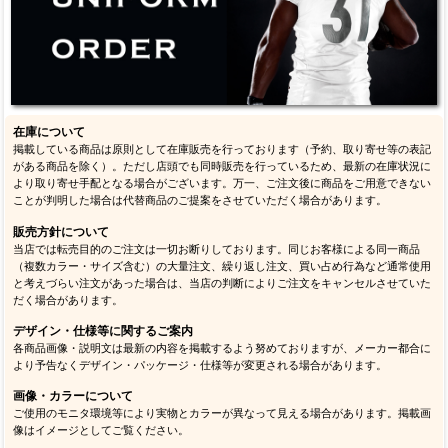
在庫について
掲載している商品は原則として在庫販売を行っております（予約、取り寄せ等の表記
がある商品を除く）。ただし店頭でも同時販売を行っているため、最新の在庫状況に
より取り寄せ手配となる場合がございます。万一、ご注文後に商品をご用意できない
ことが判明した場合は代替商品のご提案をさせていただく場合があります。
販売方針について
当店では転売目的のご注文は一切お断りしております。同じお客様による同一商品
（複数カラー・サイズ含む）の大量注文、繰り返し注文、買い占め行為など通常使用
と考えづらい注文があった場合は、当店の判断によりご注文をキャンセルさせていた
だく場合があります。
デザイン・仕様等に関するご案内
各商品画像・説明文は最新の内容を掲載するよう努めておりますが、メーカー都合に
より予告なくデザイン・パッケージ・仕様等が変更される場合があります。
画像・カラーについて
ご使用のモニタ環境等により実物とカラーが異なって見える場合があります。掲載画
像はイメージとしてご覧ください。