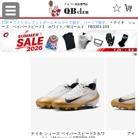
TOP
>
アメリカンフットボール
>
カラーで探す、パーツで探す。
> ナイキ シュ
ーズ ベイパースピード3 ホワイト／Mゴールド FB3303-103
ナイキ シューズ ベイパースピード3 ホワ
アイ