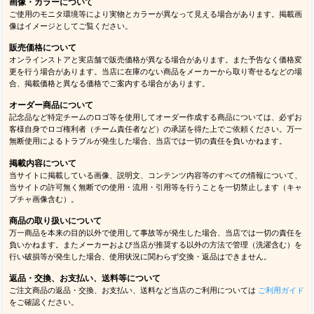
画像・カラーについて
ご使用のモニタ環境等により実物とカラーが異なって見える場合があります。掲載画
像はイメージとしてご覧ください。
販売価格について
オンラインストアと実店舗で販売価格が異なる場合があります。また予告なく価格変
更を行う場合があります。当店に在庫のない商品をメーカーから取り寄せるなどの場
合、掲載価格と異なる価格でご案内する場合があります。
オーダー商品について
記念品など特定チームのロゴ等を使用してオーダー作成する商品については、必ずお
客様自身でロゴ権利者（チーム責任者など）の承諾を得た上でご依頼ください。万一
無断使用によるトラブルが発生した場合、当店では一切の責任を負いかねます。
掲載内容について
当サイトに掲載している画像、説明文、コンテンツ内容等のすべての情報について、
当サイトの許可無く無断での使用・流用・引用等を行うことを一切禁止します（キャ
プチャ画像含む）。
商品の取り扱いについて
万一商品を本来の目的以外で使用して事故等が発生した場合、当店では一切の責任を
負いかねます。またメーカーおよび当店が推奨する以外の方法で管理（洗濯含む）を
行い破損等が発生した場合、使用状況に関わらず交換・返品はできません。
返品・交換、お支払い、送料等について
ご注文商品の返品・交換、お支払い、送料など当店のご利用については
ご利用ガイド
をご確認ください。