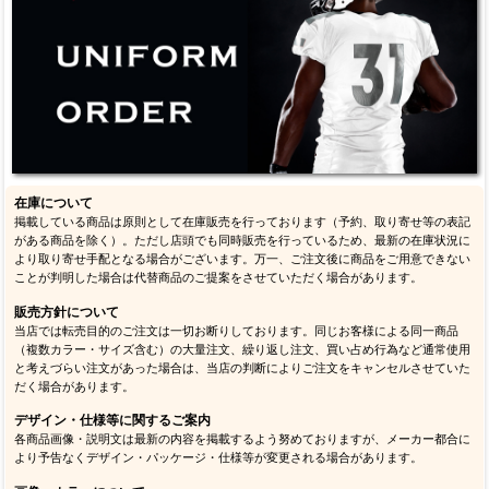
在庫について
掲載している商品は原則として在庫販売を行っております（予約、取り寄せ等の表記
がある商品を除く）。ただし店頭でも同時販売を行っているため、最新の在庫状況に
より取り寄せ手配となる場合がございます。万一、ご注文後に商品をご用意できない
ことが判明した場合は代替商品のご提案をさせていただく場合があります。
販売方針について
当店では転売目的のご注文は一切お断りしております。同じお客様による同一商品
（複数カラー・サイズ含む）の大量注文、繰り返し注文、買い占め行為など通常使用
と考えづらい注文があった場合は、当店の判断によりご注文をキャンセルさせていた
だく場合があります。
デザイン・仕様等に関するご案内
各商品画像・説明文は最新の内容を掲載するよう努めておりますが、メーカー都合に
より予告なくデザイン・パッケージ・仕様等が変更される場合があります。