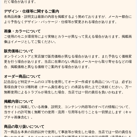
だく場合があります。
デザイン・仕様等に関するご案内
各商品画像・説明文は最新の内容を掲載するよう努めておりますが、メーカー都合に
より予告なくデザイン・パッケージ・仕様等が変更される場合があります。
画像・カラーについて
ご使用のモニタ環境等により実物とカラーが異なって見える場合があります。掲載画
像はイメージとしてご覧ください。
販売価格について
オンラインストアと実店舗で販売価格が異なる場合があります。また予告なく価格変
更を行う場合があります。当店に在庫のない商品をメーカーから取り寄せるなどの場
合、掲載価格と異なる価格でご案内する場合があります。
オーダー商品について
記念品など特定チームのロゴ等を使用してオーダー作成する商品については、必ずお
客様自身でロゴ権利者（チーム責任者など）の承諾を得た上でご依頼ください。万一
無断使用によるトラブルが発生した場合、当店では一切の責任を負いかねます。
掲載内容について
当サイトに掲載している画像、説明文、コンテンツ内容等のすべての情報について、
当サイトの許可無く無断での使用・流用・引用等を行うことを一切禁止します（キャ
プチャ画像含む）。
商品の取り扱いについて
万一商品を本来の目的以外で使用して事故等が発生した場合、当店では一切の責任を