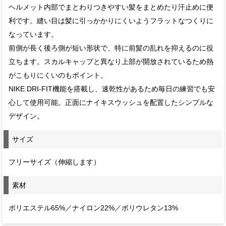
ヘルメット内部でまとわりつきやすい髪をまとめたり汗止めに便
利です。縫い目は髪に引っかかりにくいようフラットなつくりに
なっています。
前側が長く後ろ側が短い形状で、特に前髪の乱れを抑えるのに役
立ちます。スカルキャップと異なり上部が開放されているため熱
がこもりにくいのもポイント。
NIKE DRI-FIT機能を搭載し、速乾性があるため毎日の練習でも安
心して使用可能。正面にナイキスウッシュを配置したシンプルな
デザイン。
サイズ
フリーサイズ（伸縮します）
素材
ポリエステル65%／ナイロン22%／ポリウレタン13%