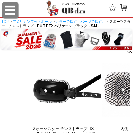
TOP
>
アメリカンフットボール
>
カラーで探す、パーツで探す。
> スポーツスタ
ー チンストラップ RX T-REX ハリケーン ブラック（S/M）
スポーツスター チンストラップ RX T-
内側はT