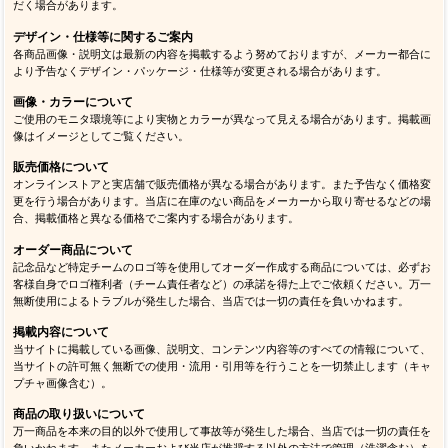
だく場合があります。
デザイン・仕様等に関するご案内
各商品画像・説明文は最新の内容を掲載するよう努めておりますが、メーカー都合に
より予告なくデザイン・パッケージ・仕様等が変更される場合があります。
画像・カラーについて
ご使用のモニタ環境等により実物とカラーが異なって見える場合があります。掲載画
像はイメージとしてご覧ください。
販売価格について
オンラインストアと実店舗で販売価格が異なる場合があります。また予告なく価格変
更を行う場合があります。当店に在庫のない商品をメーカーから取り寄せるなどの場
合、掲載価格と異なる価格でご案内する場合があります。
オーダー商品について
記念品など特定チームのロゴ等を使用してオーダー作成する商品については、必ずお
客様自身でロゴ権利者（チーム責任者など）の承諾を得た上でご依頼ください。万一
無断使用によるトラブルが発生した場合、当店では一切の責任を負いかねます。
掲載内容について
当サイトに掲載している画像、説明文、コンテンツ内容等のすべての情報について、
当サイトの許可無く無断での使用・流用・引用等を行うことを一切禁止します（キャ
プチャ画像含む）。
商品の取り扱いについて
万一商品を本来の目的以外で使用して事故等が発生した場合、当店では一切の責任を