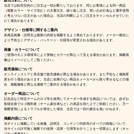
販売方針について
当店では転売目的のご注文は一切お断りしております。同じお客様による同一商品
（複数カラー・サイズ含む）の大量注文、繰り返し注文、買い占め行為など通常使用
と考えづらい注文があった場合は、当店の判断によりご注文をキャンセルさせていた
だく場合があります。
デザイン・仕様等に関するご案内
各商品画像・説明文は最新の内容を掲載するよう努めておりますが、メーカー都合に
より予告なくデザイン・パッケージ・仕様等が変更される場合があります。
画像・カラーについて
ご使用のモニタ環境等により実物とカラーが異なって見える場合があります。掲載画
像はイメージとしてご覧ください。
販売価格について
オンラインストアと実店舗で販売価格が異なる場合があります。また予告なく価格変
更を行う場合があります。当店に在庫のない商品をメーカーから取り寄せるなどの場
合、掲載価格と異なる価格でご案内する場合があります。
オーダー商品について
記念品など特定チームのロゴ等を使用してオーダー作成する商品については、必ずお
客様自身でロゴ権利者（チーム責任者など）の承諾を得た上でご依頼ください。万一
無断使用によるトラブルが発生した場合、当店では一切の責任を負いかねます。
掲載内容について
当サイトに掲載している画像、説明文、コンテンツ内容等のすべての情報について、
当サイトの許可無く無断での使用・流用・引用等を行うことを一切禁止します（キャ
プチャ画像含む）。