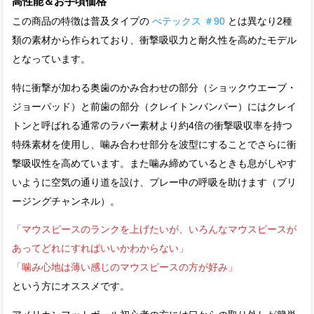
高性能＆お手頃価格
この商品の特徴は普及タイプの
べテックス ＃90
とは異なり2種
類の素材から作られており、衝撃吸収力と耐久性を高めたモデル
となっています。
特に衝撃が加わる奥歯のかみ合わせの部分（ショックウエーブ・
ジョーパッド）と前歯の部分（クレイトンバンパー）にはクレイ
トンと呼ばれる通常のラバー素材より約4倍の衝撃吸収率を持つ
特殊素材を使用し、噛み合わせ部分を波型にすることでさらに衝
撃吸収性を高めています。また噛み締めているときも息がしやす
いように空気の通り道を設け、プレー中の呼吸を助けます（ブリ
ージングチャンネル）。
「マウスピースのランクを上げたいが、いろんなマウスピースが
あってどれにすればいいかわからない」
「噛み心地は薄い感じのマウスピースの方が好み」
という方にオススメです。