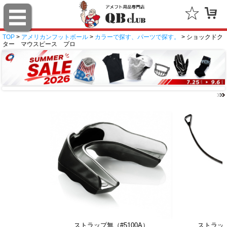
TOP
>
アメリカンフットボール
>
カラーで探す、パーツで探す。
> ショックドク
ター マウスピース プロ
ストラップ無（#5100A）
ストラップ