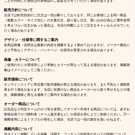
ことが判明した場合は代替商品のご提案をさせていただく場合があります。
販売方針について
当店では転売目的のご注文は一切お断りしております。同じお客様による同一商品
（複数カラー・サイズ含む）の大量注文、繰り返し注文、買い占め行為など通常使用
と考えづらい注文があった場合は、当店の判断によりご注文をキャンセルさせていた
だく場合があります。
デザイン・仕様等に関するご案内
各商品画像・説明文は最新の内容を掲載するよう努めておりますが、メーカー都合に
より予告なくデザイン・パッケージ・仕様等が変更される場合があります。
画像・カラーについて
ご使用のモニタ環境等により実物とカラーが異なって見える場合があります。掲載画
像はイメージとしてご覧ください。
販売価格について
オンラインストアと実店舗で販売価格が異なる場合があります。また予告なく価格変
更を行う場合があります。当店に在庫のない商品をメーカーから取り寄せるなどの場
合、掲載価格と異なる価格でご案内する場合があります。
オーダー商品について
記念品など特定チームのロゴ等を使用してオーダー作成する商品については、必ずお
客様自身でロゴ権利者（チーム責任者など）の承諾を得た上でご依頼ください。万一
無断使用によるトラブルが発生した場合、当店では一切の責任を負いかねます。
掲載内容について
当サイトに掲載している画像、説明文、コンテンツ内容等のすべての情報について、