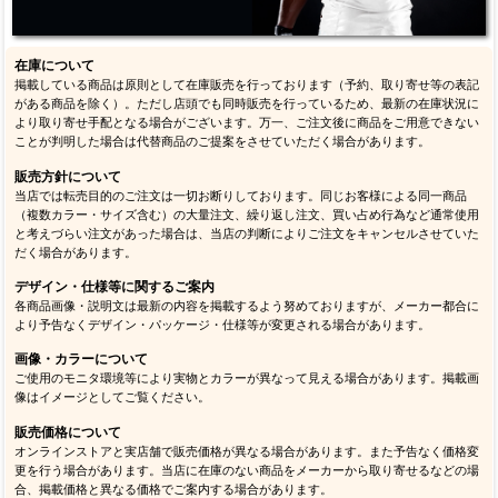
在庫について
掲載している商品は原則として在庫販売を行っております（予約、取り寄せ等の表記
がある商品を除く）。ただし店頭でも同時販売を行っているため、最新の在庫状況に
より取り寄せ手配となる場合がございます。万一、ご注文後に商品をご用意できない
ことが判明した場合は代替商品のご提案をさせていただく場合があります。
販売方針について
当店では転売目的のご注文は一切お断りしております。同じお客様による同一商品
（複数カラー・サイズ含む）の大量注文、繰り返し注文、買い占め行為など通常使用
と考えづらい注文があった場合は、当店の判断によりご注文をキャンセルさせていた
だく場合があります。
デザイン・仕様等に関するご案内
各商品画像・説明文は最新の内容を掲載するよう努めておりますが、メーカー都合に
より予告なくデザイン・パッケージ・仕様等が変更される場合があります。
画像・カラーについて
ご使用のモニタ環境等により実物とカラーが異なって見える場合があります。掲載画
像はイメージとしてご覧ください。
販売価格について
オンラインストアと実店舗で販売価格が異なる場合があります。また予告なく価格変
更を行う場合があります。当店に在庫のない商品をメーカーから取り寄せるなどの場
合、掲載価格と異なる価格でご案内する場合があります。