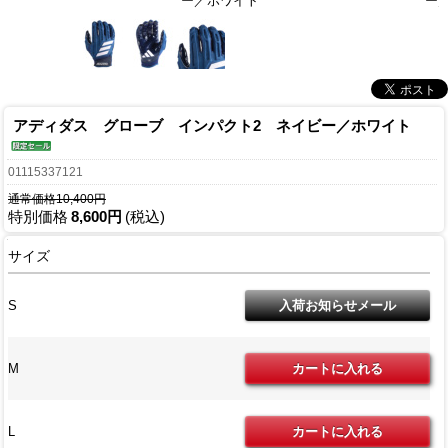
ー／ホワイト
ー
アディダス グローブ インパクト2 ネイビー／ホワイト
01115337121
通常価格10,400円
特別価格
8,600円
(税込)
サイズ
S
M
L