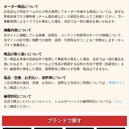
オーダー商品について
記念品など特定チームのロゴ等を使用してオーダー作成する商品については、必ずお
客様自身でロゴ権利者（チーム責任者など）の承諾を得た上でご依頼ください。万一
無断使用によるトラブルが発生した場合、当店では一切の責任を負いかねます。
掲載内容について
当サイトに掲載している画像、説明文、コンテンツ内容等のすべての情報について、
当サイトの許可無く無断での使用・流用・引用等を行うことを一切禁止します（キャ
プチャ画像含む）。
商品の取り扱いについて
万一商品を本来の目的以外で使用して事故等が発生した場合、当店では一切の責任を
負いかねます。またメーカーおよび当店が推奨する以外の方法で管理（洗濯含む）を
行い破損等が発生した場合、使用状況に関わらず交換・返品はできません。
返品・交換、お支払い、送料等について
ご注文商品の返品・交換、お支払い、送料など当店のご利用については
ご利用ガイド
をご確認ください。
修理対応について
当店で購入いただいたヘルメット、ショルダーパッドの修理対応については
こちら
をご確認ください。
ブランドで探す