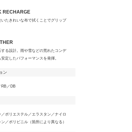
K RECHARGE
乾いたきれいな布で拭くことでグリップ
ATHER
応する設計。雨や雪などの荒れたコンデ
も安定したパフォーマンスを発揮。
ョン
RB／DB
ー／ポリエステル／エラスタン／ナイロ
レン／ポリビニル（箇所により異なる）