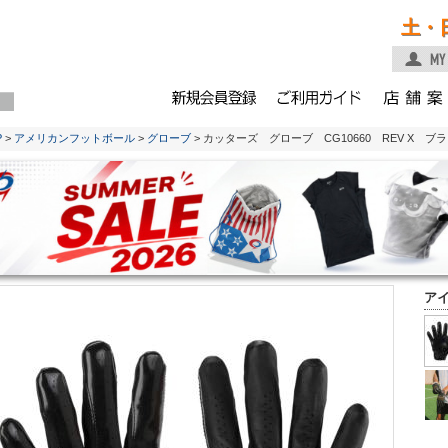
土・
P
>
アメリカンフットボール
>
グローブ
> カッターズ グローブ CG10660 REV X ブ
ア