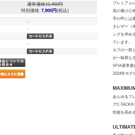
プレミアムレ
通常価格10,450円
特別価格
7,900円
(税込)
高の着け心
手の甲には
-
タレザー（
-
ングを求め
ています。
-
カフの一部
L
が一味異な
SFIA基準適
2024年モデ
MAXIMUM
あらゆるプ
アC-TAC
性能を高め
ULTIMAT