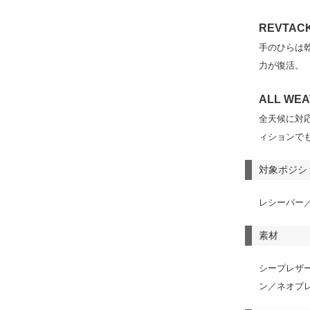
REVTAC
手のひらは
力が復活。
ALL WE
全天候に対
ィションで
対象ポジシ
レシーバー／
素材
シープレザ
ン／ネオプ