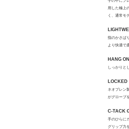
手の甲にプ
用した極上
く、通常モ
LIGHTWE
指のかさば
より快適で
HANG ON
しっかりと
LOCKED 
ネオプレン
がグローブ
C-TACK 
手のひらにカ
グリップ力