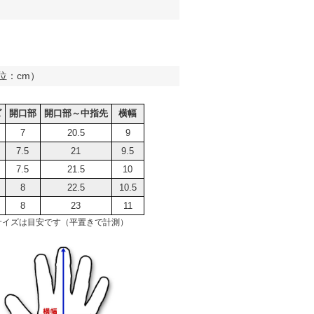
位：cm）
ズ
開口部
開口部～中指先
横幅
7
20.5
9
7.5
21
9.5
7.5
21.5
10
8
22.5
10.5
8
23
11
サイズは目安です（平置きで計測）