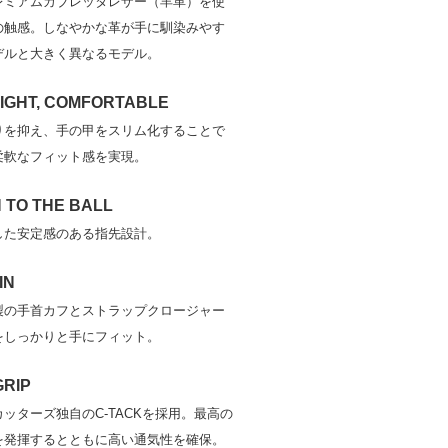
レミアムカブレッタレザー（羊革）を使
の触感。しなやかな革が手に馴染みやす
デルと大きく異なるモデル。
IGHT, COMFORTABLE
りを抑え、手の甲をスリム化することで
柔軟なフィット感を実現。
 TO THE BALL
した安定感のある指先設計。
IN
製の手首カフとストラップクロージャー
をしっかりと手にフィット。
GRIP
ッターズ独自のC-TACKを採用。最高の
を発揮するとともに高い通気性を確保。