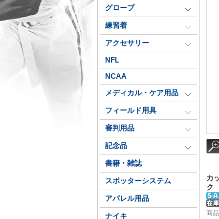
グローブ
練習着
アクセサリー
NFL
NCAA
メディカル・ケア用品
フィールド用具
審判用品
記念品
書籍・雑誌
カッ
スポッターシステム
ク
アパレル用品
商品
ナイキ