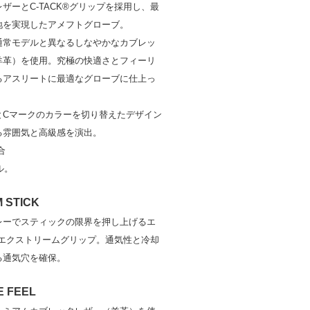
ザーとC-TACK®グリップを採用し、最
地を実現したアメフトグローブ。
通常モデルと異なるしなやかなカブレッ
羊革）を使用。究極の快適さとフィーリ
るアスリートに最適なグローブに仕上っ
とCマークのカラーを切り替えたデザイン
る雰囲気と高級感を演出。
合
ル。
 STICK
レーでスティックの限界を押し上げるエ
K®エクストリームグリップ。通気性と冷却
る通気穴を確保。
E FEEL