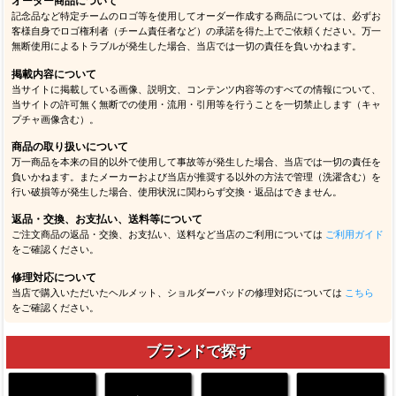
オーダー商品について
記念品など特定チームのロゴ等を使用してオーダー作成する商品については、必ずお
客様自身でロゴ権利者（チーム責任者など）の承諾を得た上でご依頼ください。万一
無断使用によるトラブルが発生した場合、当店では一切の責任を負いかねます。
掲載内容について
当サイトに掲載している画像、説明文、コンテンツ内容等のすべての情報について、
当サイトの許可無く無断での使用・流用・引用等を行うことを一切禁止します（キャ
プチャ画像含む）。
商品の取り扱いについて
万一商品を本来の目的以外で使用して事故等が発生した場合、当店では一切の責任を
負いかねます。またメーカーおよび当店が推奨する以外の方法で管理（洗濯含む）を
行い破損等が発生した場合、使用状況に関わらず交換・返品はできません。
返品・交換、お支払い、送料等について
ご注文商品の返品・交換、お支払い、送料など当店のご利用については
ご利用ガイド
をご確認ください。
修理対応について
当店で購入いただいたヘルメット、ショルダーパッドの修理対応については
こちら
をご確認ください。
ブランドで探す