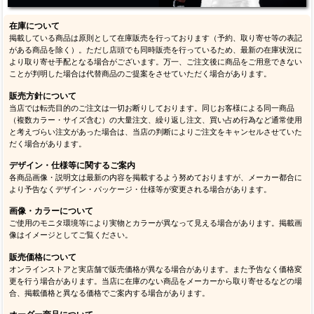
在庫について
掲載している商品は原則として在庫販売を行っております（予約、取り寄せ等の表記
がある商品を除く）。ただし店頭でも同時販売を行っているため、最新の在庫状況に
より取り寄せ手配となる場合がございます。万一、ご注文後に商品をご用意できない
ことが判明した場合は代替商品のご提案をさせていただく場合があります。
販売方針について
当店では転売目的のご注文は一切お断りしております。同じお客様による同一商品
（複数カラー・サイズ含む）の大量注文、繰り返し注文、買い占め行為など通常使用
と考えづらい注文があった場合は、当店の判断によりご注文をキャンセルさせていた
だく場合があります。
デザイン・仕様等に関するご案内
各商品画像・説明文は最新の内容を掲載するよう努めておりますが、メーカー都合に
より予告なくデザイン・パッケージ・仕様等が変更される場合があります。
画像・カラーについて
ご使用のモニタ環境等により実物とカラーが異なって見える場合があります。掲載画
像はイメージとしてご覧ください。
販売価格について
オンラインストアと実店舗で販売価格が異なる場合があります。また予告なく価格変
更を行う場合があります。当店に在庫のない商品をメーカーから取り寄せるなどの場
合、掲載価格と異なる価格でご案内する場合があります。